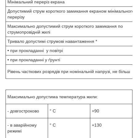
Мінімальний переріз екрана
Допустимий струм короткого замикання екраном мінімального
перерізу
Максимально допустимий струм короткого замикання по
струмопровідній жилі
Тривало допустимі струмові навантаження *
• при прокладанні у повітрі
• при прокладанні у ґрунті
Рівень часткових розрядів при номінальній напрузі, не більш
Максимально допустима температура жили:
- довгостроково
° С
+90
- в аварійному
° С
+130
режимі