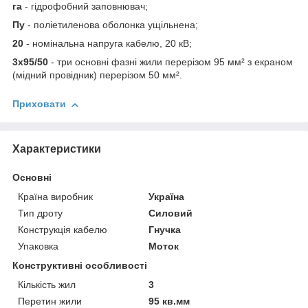
га
- гідрофобний заповнювач;
Пу
- поліетиленова оболонка ущільнена;
20
- номінальна напруга кабелю, 20 кВ;
3х95/50
- три основні фазні жили перерізом 95 мм² з екраном
(мідний провідник) перерізом 50 мм².
Приховати
Характеристики
Основні
Країна виробник
Україна
Тип дроту
Силовий
Конструкція кабелю
Гнучка
Упаковка
Моток
Конструктивні особливості
Кількість жил
3
Перетин жили
95 кв.мм