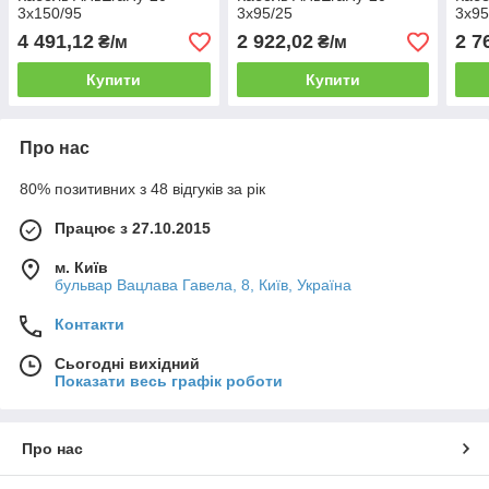
3х150/95
3х95/25
3х95
4 491,12
2 922,02
2 7
₴/м
₴/м
Купити
Купити
Про нас
80% позитивних з 48 відгуків за рік
Працює з 27.10.2015
м. Київ
бульвар Вацлава Гавела, 8, Київ, Україна
Контакти
Сьогодні вихідний
Показати весь графік роботи
Про нас