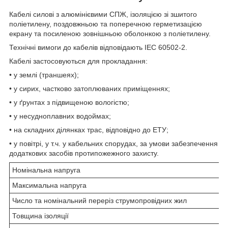
Кабелі силові з алюмінієвими СПЖ, ізоляцією зі зшитого
поліетилену, поздовжньою та поперечною герметизацією
екрану та посиленою зовнішньою оболонкою з поліетилену.
Технічні вимоги до кабелів відповідають IEC 60502-2.
Кабелі застосовуються для прокладання:
• у землі (траншеях);
• у сирих, частково затоплюваних приміщеннях;
• у ґрунтах з підвищеною вологістю;
• у несудноплавних водоймах;
• на складних ділянках трас, відповідно до ЕТУ;
• у повітрі, у т.ч. у кабельних спорудах, за умови забезпечення
додаткових засобів протипожежного захисту.
Номінальна напруга
Максимальна напруга
Число та номінальний переріз струмопровідних жил
Товщина ізоляції