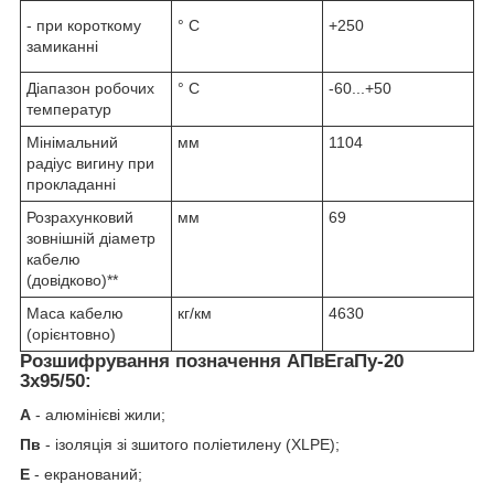
- при короткому
° С
+250
замиканні
Діапазон робочих
° С
-60...+50
температур
Мінімальний
мм
1104
радіус вигину при
прокладанні
Розрахунковий
мм
69
зовнішній діаметр
кабелю
(довідково)**
Маса кабелю
кг/км
4630
(орієнтовно)
Розшифрування позначення АПвЕгаПу‑20
3х95/50:
А
- алюмінієві жили;
Пв
- ізоляція зі зшитого поліетилену (XLPE);
Е
- екранований;