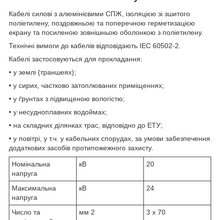
Кабелі силові з алюмінієвими СПЖ, ізоляцією зі зшитого
поліетилену, поздовжньою та поперечною герметизацією
екрану та посиленою зовнішньою оболонкою з поліетилену.
Технічні вимоги до кабелів відповідають IEC 60502-2.
Кабелі застосовуються для прокладання:
• у землі (траншеях);
• у сирих, частково затоплюваних приміщеннях;
• у ґрунтах з підвищеною вологістю;
• у несудноплавних водоймах;
• на складних ділянках трас, відповідно до ЕТУ;
• у повітрі, у т.ч. у кабельних спорудах, за умови забезпечення
додаткових засобів протипожежного захисту.
Номінальна
кВ
20
напруга
Максимальна
кВ
24
напруга
Число та
мм
2
3 x 70