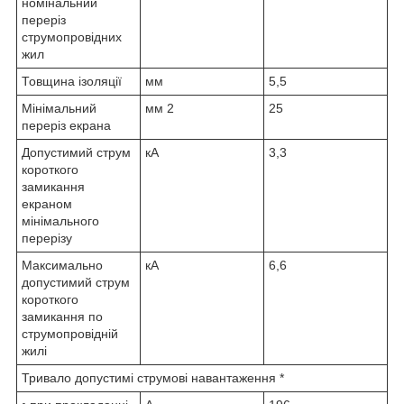
номінальний
переріз
струмопровідних
жил
Товщина ізоляції
мм
5,5
Мінімальний
мм
2
25
переріз екрана
Допустимий струм
кА
3,3
короткого
замикання
екраном
мінімального
перерізу
Максимально
кА
6,6
допустимий струм
короткого
замикання по
струмопровідній
жилі
Тривало допустимі струмові навантаження *