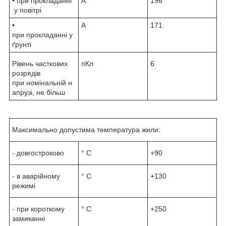
• при прокладанні
А
196
у повітрі
•
А
171
при прокладанні у
ґрунті
Рівень часткових
пКл
6
розрядів
при номінальній н
апрузі, не більш
Максимально допустима температура жили:
- довгостроково
° С
+90
- в аварійному
° С
+130
режимі
- при короткому
° С
+250
замиканні