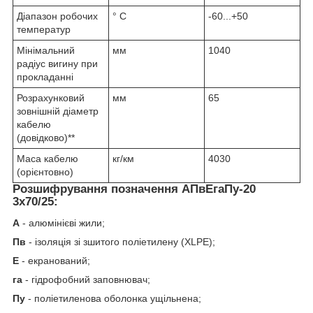
Діапазон робочих
° С
-60...+50
температур
Мінімальний
мм
1040
радіус вигину при
прокладанні
Розрахунковий
мм
65
зовнішній діаметр
кабелю
(довідково)**
Маса кабелю
кг/км
4030
(орієнтовно)
Розшифрування позначення АПвЕгаПу‑20
3х70/25:
А
- алюмінієві жили;
Пв
- ізоляція зі зшитого поліетилену (XLPE);
Е
- екранований;
га
- гідрофобний заповнювач;
Пу
- поліетиленова оболонка ущільнена;