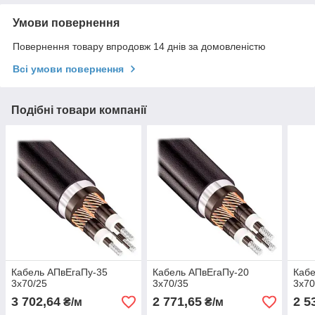
Умови повернення
Повернення товару впродовж 14 днів за домовленістю
Всі умови повернення
Подібні товари компанії
Кабель АПвЕгаПу‑35
Кабель АПвЕгаПу‑20
Кабе
3х70/25
3х70/35
3х70
3 702,64
2 771,65
2 5
₴/м
₴/м