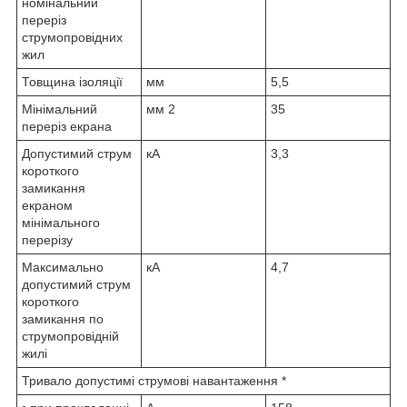
номінальний
переріз
струмопровідних
жил
Товщина ізоляції
мм
5,5
Мінімальний
мм
2
35
переріз екрана
Допустимий струм
кА
3,3
короткого
замикання
екраном
мінімального
перерізу
Максимально
кА
4,7
допустимий струм
короткого
замикання по
струмопровідній
жилі
Тривало допустимі струмові навантаження *