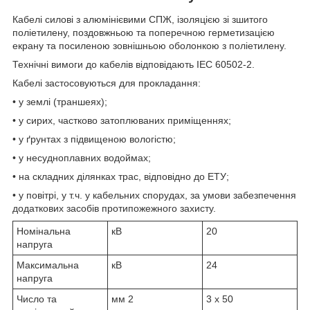
Кабелі силові з алюмінієвими СПЖ, ізоляцією зі зшитого
поліетилену, поздовжньою та поперечною герметизацією
екрану та посиленою зовнішньою оболонкою з поліетилену.
Технічні вимоги до кабелів відповідають IEC 60502-2.
Кабелі застосовуються для прокладання:
• у землі (траншеях);
• у сирих, частково затоплюваних приміщеннях;
• у ґрунтах з підвищеною вологістю;
• у несудноплавних водоймах;
• на складних ділянках трас, відповідно до ЕТУ;
• у повітрі, у т.ч. у кабельних спорудах, за умови забезпечення
додаткових засобів протипожежного захисту.
Номінальна
кВ
20
напруга
Максимальна
кВ
24
напруга
Число та
мм
2
3 x 50