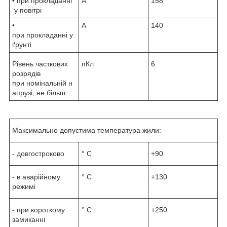
• при прокладанні
А
158
у повітрі
•
А
140
при прокладанні у
ґрунті
Рівень часткових
пКл
6
розрядів
при номінальній н
апрузі, не більш
Максимально допустима температура жили:
- довгостроково
° С
+90
- в аварійному
° С
+130
режимі
- при короткому
° С
+250
замиканні