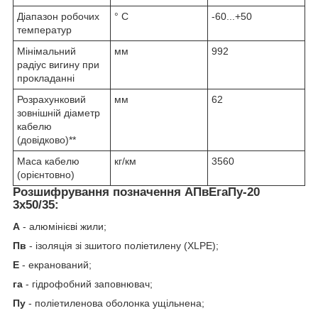
Діапазон робочих
° С
-60...+50
температур
Мінімальний
мм
992
радіус вигину при
прокладанні
Розрахунковий
мм
62
зовнішній діаметр
кабелю
(довідково)**
Маса кабелю
кг/км
3560
(орієнтовно)
Розшифрування позначення АПвЕгаПу‑20
3х50/35:
А
- алюмінієві жили;
Пв
- ізоляція зі зшитого поліетилену (XLPE);
Е
- екранований;
га
- гідрофобний заповнювач;
Пу
- поліетиленова оболонка ущільнена;