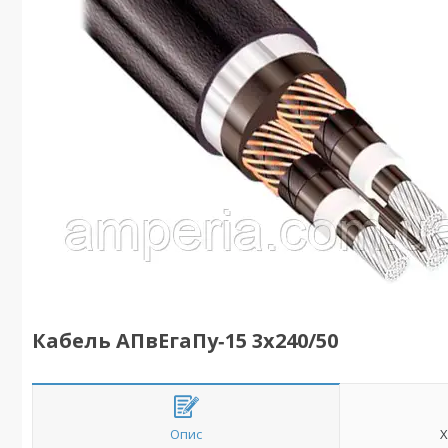
Кабель АПвЕгаПу‑15 3х240/50
Опис
Х