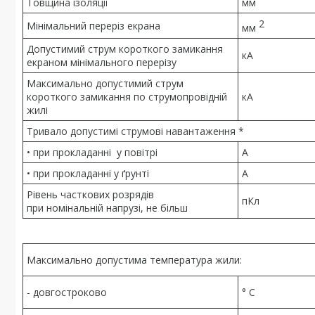
Товщина ізоляції
мм
2
Мінімальний переріз екрана
мм
Допустимий струм короткого замикання
кА
екраном мінімального перерізу
Максимально допустимий струм
короткого замикання по струмопровідній
кА
жилі
Тривало допустимі струмові навантаження *
• при прокладанні у повітрі
А
• при прокладанні у ґрунті
А
Рівень часткових розрядів
пКл
при номінальній напрузі, не більш
Максимально допустима температура жили:
- довгостроково
° С