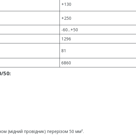
+130
+250
-60...+50
1296
81
6860
/50:
ом (мідний провідник) перерізом 50 мм².