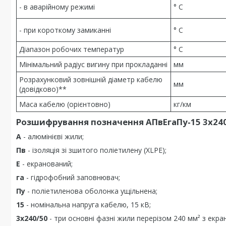
- в аварійному режимі
° С
- при короткому замиканні
° С
Діапазон робочих температур
° С
Мінімальний радіус вигину при прокладанні
мм
Розрахунковий зовнішній діаметр кабелю
мм
(довідково)**
Маса кабелю (орієнтовно)
кг/км
Розшифрування позначення АПвЕгаПу‑15 3х240
А
- алюмінієві жили;
Пв
- ізоляція зі зшитого поліетилену (XLPE);
Е
- екранований;
га
- гідрофобний заповнювач;
Пу
- поліетиленова оболонка ущільнена;
15
- номінальна напруга кабелю, 15 кВ;
3х240/50
- три основні фазні жили перерізом 240 мм² з екран