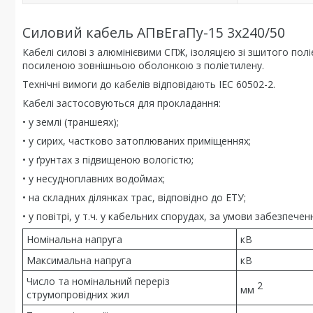
Силовий кабель АПвЕгаПу-15 3х240/50
Кабелі силові з алюмінієвими СПЖ, ізоляцією зі зшитого п
посиленою зовнішньою оболонкою з поліетилену.
Технічні вимоги до кабелів відповідають IEC 60502-2.
Кабелі застосовуються для прокладання:
• у землі (траншеях);
• у сирих, частково затоплюваних приміщеннях;
• у ґрунтах з підвищеною вологістю;
• у несудноплавних водоймах;
• на складних ділянках трас, відповідно до ЕТУ;
• у повітрі, у т.ч. у кабельних спорудах, за умови забезпе
Номінальна напруга
кВ
Максимальна напруга
кВ
Число та номінальний переріз
2
мм
струмопровідних жил