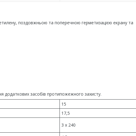
оліетилену, поздовжньою та поперечною герметизацією екрану та
чення додаткових засобів протипожежного захисту.
15
17,5
3 x 240