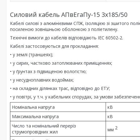
Силовий кабель АПвЕгаПу-15 3х185/50
Кабелі силові з алюмінієвими СПЖ, ізоляцією зі зшитого п
посиленою зовнішньою оболонкою з поліетилену.
Технічні вимоги до кабелів відповідають IEC 60502-2.
Кабелі застосовуються для прокладання:
• у землі (траншеях);
• у сирих, частково затоплюваних приміщеннях;
• у ґрунтах з підвищеною вологістю;
• у несудноплавних водоймах;
• на складних ділянках трас, відповідно до ЕТУ;
• у повітрі, у т.ч. у кабельних спорудах, за умови забезпе
Номінальна напруга
кВ
Максимальна напруга
кВ
Число та номінальний переріз
2
мм
струмопровідних жил