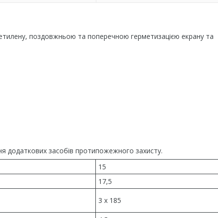
оліетилену, поздовжньою та поперечною герметизацією екрану та
чення додаткових засобів протипожежного захисту.
15
17,5
3 x 185