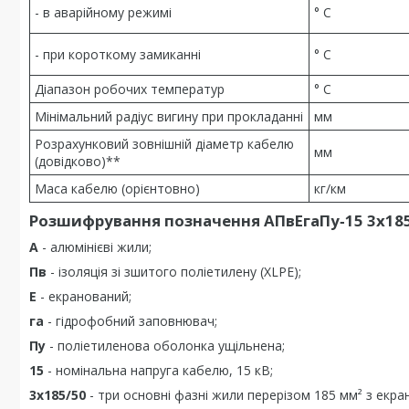
- в аварійному режимі
° С
- при короткому замиканні
° С
Діапазон робочих температур
° С
Мінімальний радіус вигину при прокладанні
мм
Розрахунковий зовнішній діаметр кабелю
мм
(довідково)**
Маса кабелю (орієнтовно)
кг/км
Розшифрування позначення АПвЕгаПу‑15 3х185
А
- алюмінієві жили;
Пв
- ізоляція зі зшитого поліетилену (XLPE);
Е
- екранований;
га
- гідрофобний заповнювач;
Пу
- поліетиленова оболонка ущільнена;
15
- номінальна напруга кабелю, 15 кВ;
3х185/50
- три основні фазні жили перерізом 185 мм² з екран