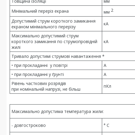
Товщина ізоляції
мм
2
Мінімальний переріз екрана
мм
Допустимий струм короткого замикання
кА
екраном мінімального перерізу
Максимально допустимий струм
короткого замикання по струмопровідній
кА
жилі
Тривало допустимі струмові навантаження *
• при прокладанні у повітрі
А
• при прокладанні у ґрунті
А
Рівень часткових розрядів
пКл
при номінальній напрузі, не більш
Максимально допустима температура жили:
- довгостроково
° С