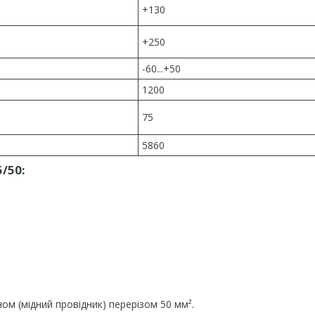
+130
+250
-60...+50
1200
75
5860
/50:
ом (мідний провідник) перерізом 50 мм².