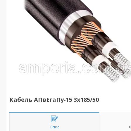
Кабель АПвЕгаПу‑15 3х185/50
Опис
Х