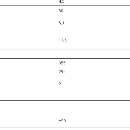
4,5
50
5,1
17,5
355
294
6
+90