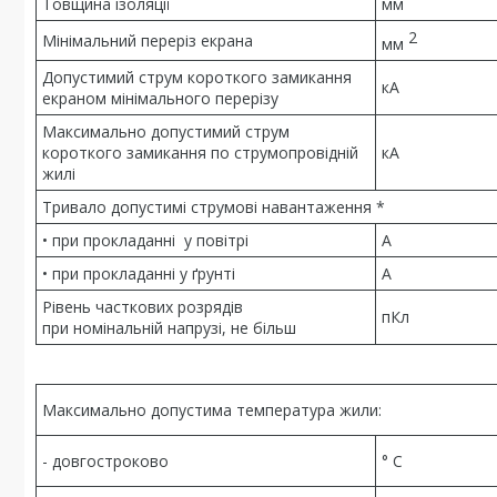
Товщина ізоляції
мм
2
Мінімальний переріз екрана
мм
Допустимий струм короткого замикання
кА
екраном мінімального перерізу
Максимально допустимий струм
короткого замикання по струмопровідній
кА
жилі
Тривало допустимі струмові навантаження *
• при прокладанні у повітрі
А
• при прокладанні у ґрунті
А
Рівень часткових розрядів
пКл
при номінальній напрузі, не більш
Максимально допустима температура жили:
- довгостроково
° С