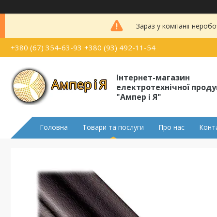
Зараз у компанії неробо
+380 (67) 354-63-93
+380 (93) 492-11-54
Інтернет-магазин
електротехнічної проду
"Ампер і Я"
Головна
Товари та послуги
Про нас
Конт