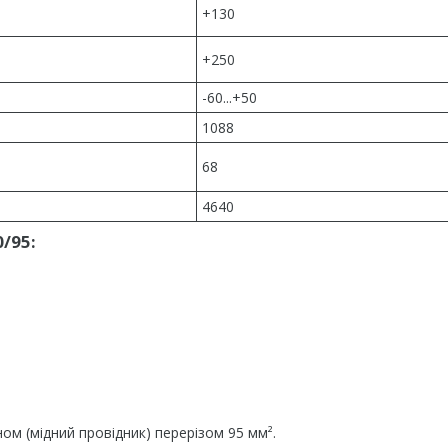
+130
+250
-60...+50
1088
68
4640
/95:
ом (мідний провідник) перерізом 95 мм².