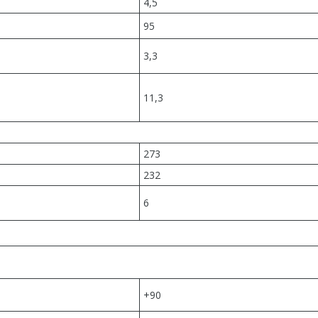
4,5
95
3,3
11,3
273
232
6
+90