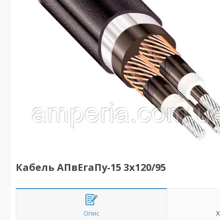
Кабель АПвЕгаПу‑15 3х120/95
Опис
Х