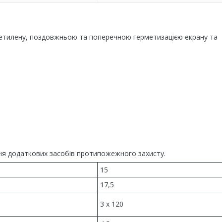
оліетилену, поздовжньою та поперечною герметизацією екрану та
чення додаткових засобів протипожежного захисту.
15
17,5
3 x 120