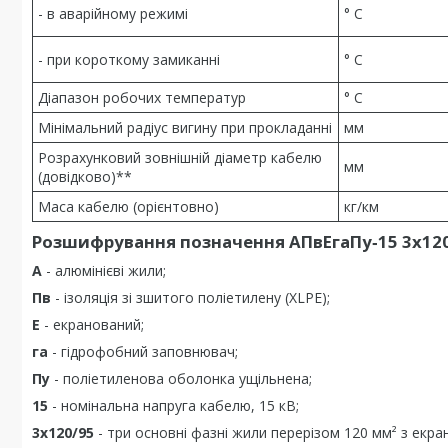
- в аварійному режимі
° С
- при короткому замиканні
° С
Діапазон робочих температур
° С
Мінімальний радіус вигину при прокладанні
мм
Розрахунковий зовнішній діаметр кабелю
мм
(довідково)**
Маса кабелю (орієнтовно)
кг/км
Розшифрування позначення АПвЕгаПу‑15 3х120
А
- алюмінієві жили;
Пв
- ізоляція зі зшитого поліетилену (XLPE);
Е
- екранований;
га
- гідрофобний заповнювач;
Пу
- поліетиленова оболонка ущільнена;
15
- номінальна напруга кабелю, 15 кВ;
3х120/95
- три основні фазні жили перерізом 120 мм² з екран