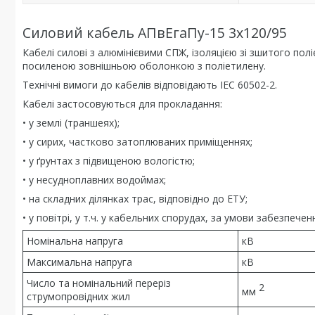
Силовий кабель АПвЕгаПу-15 3х120/95
Кабелі силові з алюмінієвими СПЖ, ізоляцією зі зшитого п
посиленою зовнішньою оболонкою з поліетилену.
Технічні вимоги до кабелів відповідають IEC 60502-2.
Кабелі застосовуються для прокладання:
• у землі (траншеях);
• у сирих, частково затоплюваних приміщеннях;
• у ґрунтах з підвищеною вологістю;
• у несудноплавних водоймах;
• на складних ділянках трас, відповідно до ЕТУ;
• у повітрі, у т.ч. у кабельних спорудах, за умови забезпе
Номінальна напруга
кВ
Максимальна напруга
кВ
Число та номінальний переріз
2
мм
струмопровідних жил