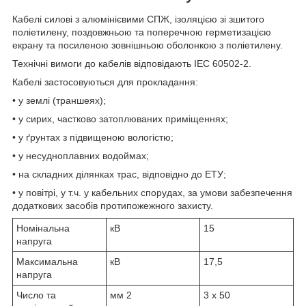
Кабелі силові з алюмінієвими СПЖ, ізоляцією зі зшитого
поліетилену, поздовжньою та поперечною герметизацією
екрану та посиленою зовнішньою оболонкою з поліетилену.
Технічні вимоги до кабелів відповідають IEC 60502-2.
Кабелі застосовуються для прокладання:
• у землі (траншеях);
• у сирих, частково затоплюваних приміщеннях;
• у ґрунтах з підвищеною вологістю;
• у несудноплавних водоймах;
• на складних ділянках трас, відповідно до ЕТУ;
• у повітрі, у т.ч. у кабельних спорудах, за умови забезпечення
додаткових засобів протипожежного захисту.
Номінальна
кВ
15
напруга
Максимальна
кВ
17,5
напруга
Число та
мм
2
3 x 50