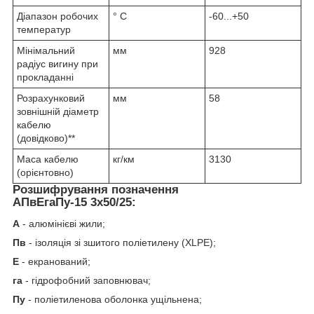
Діапазон робочих
° С
-60...+50
температур
Мінімальний
мм
928
радіус вигину при
прокладанні
Розрахунковий
мм
58
зовнішній діаметр
кабелю
(довідково)**
Маса кабелю
кг/км
3130
(орієнтовно)
Розшифрування позначення
АПвЕгаПу‑15 3х50/25:
А
- алюмінієві жили;
Пв
- ізоляція зі зшитого поліетилену (XLPE);
Е
- екранований;
га
- гідрофобний заповнювач;
Пу
- поліетиленова оболонка ущільнена;