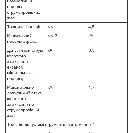
номінальний
переріз
струмопровідних
жил
Товщина ізоляції
мм
4,5
Мінімальний
мм
2
25
переріз екрана
Допустимий струм
кА
3,3
короткого
замикання
екраном
мінімального
перерізу
Максимально
кА
4,7
допустимий струм
короткого
замикання по
струмопровідній
жилі
Тривало допустимі струмові навантаження *