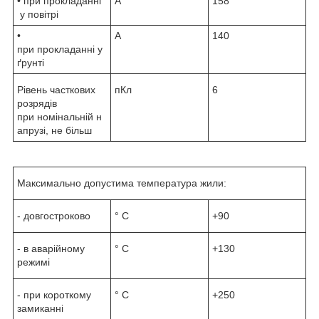
• при прокладанні
А
158
у повітрі
•
А
140
при прокладанні у
ґрунті
Рівень часткових
пКл
6
розрядів
при номінальній н
апрузі, не більш
Максимально допустима температура жили:
- довгостроково
° С
+90
- в аварійному
° С
+130
режимі
- при короткому
° С
+250
замиканні