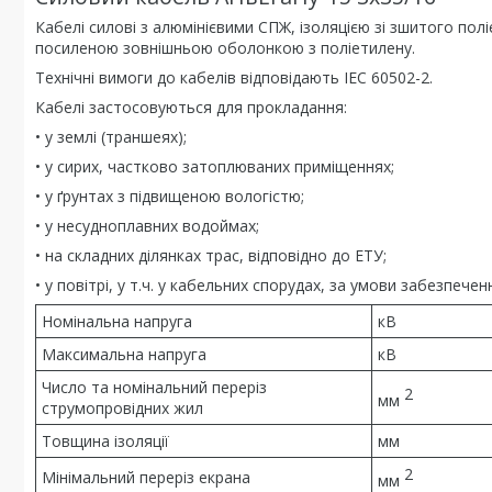
Кабелі силові з алюмінієвими СПЖ, ізоляцією зі зшитого п
посиленою зовнішньою оболонкою з поліетилену.
Технічні вимоги до кабелів відповідають IEC 60502-2.
Кабелі застосовуються для прокладання:
• у землі (траншеях);
• у сирих, частково затоплюваних приміщеннях;
• у ґрунтах з підвищеною вологістю;
• у несудноплавних водоймах;
• на складних ділянках трас, відповідно до ЕТУ;
• у повітрі, у т.ч. у кабельних спорудах, за умови забезпе
Номінальна напруга
кВ
Максимальна напруга
кВ
Число та номінальний переріз
2
мм
струмопровідних жил
Товщина ізоляції
мм
2
Мінімальний переріз екрана
мм