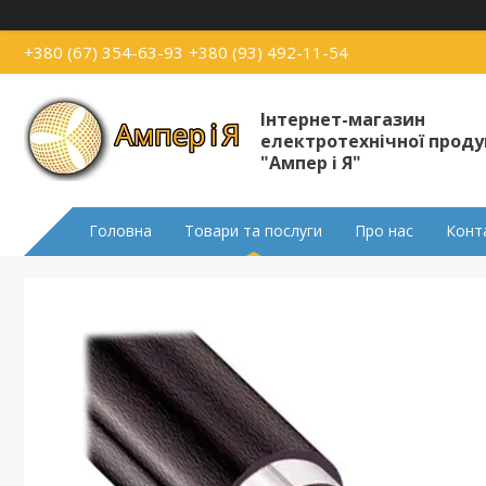
+380 (67) 354-63-93
+380 (93) 492-11-54
Інтернет-магазин
електротехнічної проду
"Ампер і Я"
Головна
Товари та послуги
Про нас
Конт