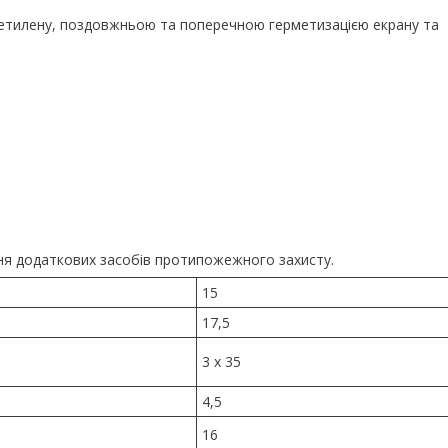
оліетилену, поздовжньою та поперечною герметизацією екрану та
чення додаткових засобів протипожежного захисту.
15
17,5
3 x 35
4,5
16