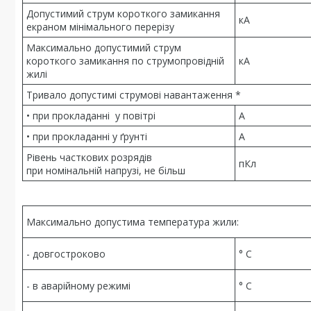
Допустимий струм короткого замикання
кА
екраном мінімального перерізу
Максимально допустимий струм
короткого замикання по струмопровідній
кА
жилі
Тривало допустимі струмові навантаження *
• при прокладанні у повітрі
А
• при прокладанні у ґрунті
А
Рівень часткових розрядів
пКл
при номінальній напрузі, не більш
Максимально допустима температура жили:
- довгостроково
° С
- в аварійному режимі
° С