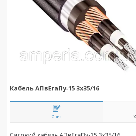
Кабель АПвЕгаПу‑15 3х35/16
Опис
Х
Силовий кабель АПвЕгаПу-15 3х35/16