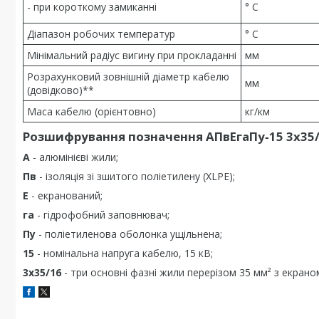
- при короткому замиканні
° С
Діапазон робочих температур
° С
Мінімальний радіус вигину при прокладанні
мм
Розрахунковий зовнішній діаметр кабелю
мм
(довідково)**
Маса кабелю (орієнтовно)
кг/км
Розшифрування позначення АПвЕгаПу‑15 3х35/
А
- алюмінієві жили;
Пв
- ізоляція зі зшитого поліетилену (XLPE);
Е
- екранований;
га
- гідрофобний заповнювач;
Пу
- поліетиленова оболонка ущільнена;
15
- номінальна напруга кабелю, 15 кВ;
3х35/16
- три основні фазні жили перерізом 35 мм² з екраном