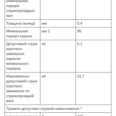
номінальний
переріз
струмопровідних
жил
Товщина ізоляції
мм
3.4
Мінімальний
мм
2
95
переріз екрана
Допустимий струм
кА
5,1
короткого
замикання
екраном
мінімального
перерізу
Максимально
кА
22,7
допустимий струм
короткого
замикання по
струмопровідній
жилі
Тривало допустимі струмові навантаження *