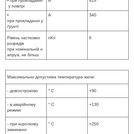
• при прокладанні
А
415
у повітрі
•
А
340
при прокладанні у
ґрунті
Рівень часткових
пКл
6
розрядів
при номінальній н
апрузі, не більш
Максимально допустима температура жили:
- довгостроково
° С
+90
- в аварійному
° С
+130
режимі
- при короткому
° С
+250
замиканні