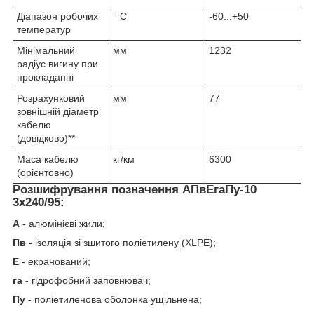
Діапазон робочих
° С
-60...+50
температур
Мінімальний
мм
1232
радіус вигину при
прокладанні
Розрахунковий
мм
77
зовнішній діаметр
кабелю
(довідково)**
Маса кабелю
кг/км
6300
(орієнтовно)
Розшифрування позначення АПвЕгаПу‑10
3х240/95:
А
- алюмінієві жили;
Пв
- ізоляція зі зшитого поліетилену (XLPE);
Е
- екранований;
га
- гідрофобний заповнювач;
Пу
- поліетиленова оболонка ущільнена;