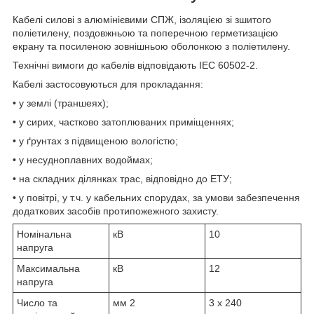
Кабелі силові з алюмінієвими СПЖ, ізоляцією зі зшитого
поліетилену, поздовжньою та поперечною герметизацією
екрану та посиленою зовнішньою оболонкою з поліетилену.
Технічні вимоги до кабелів відповідають IEC 60502-2.
Кабелі застосовуються для прокладання:
• у землі (траншеях);
• у сирих, частково затоплюваних приміщеннях;
• у ґрунтах з підвищеною вологістю;
• у несудноплавних водоймах;
• на складних ділянках трас, відповідно до ЕТУ;
• у повітрі, у т.ч. у кабельних спорудах, за умови забезпечення
додаткових засобів протипожежного захисту.
Номінальна
кВ
10
напруга
Максимальна
кВ
12
напруга
Число та
мм
2
3 x 240