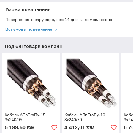
Умови повернення
Повернення товару впродовж 14 днів за домовленістю
Всі умови повернення
Подібні товари компанії
Кабель АПвЕгаПу‑15
Кабель АПвЕгаПу‑10
Кабе
3х240/95
3х240/70
3х24
5 188,50
4 412,01
6 7
₴/м
₴/м