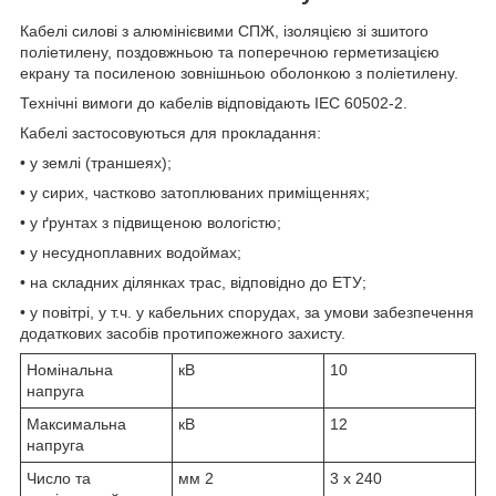
Кабелі силові з алюмінієвими СПЖ, ізоляцією зі зшитого
поліетилену, поздовжньою та поперечною герметизацією
екрану та посиленою зовнішньою оболонкою з поліетилену.
Технічні вимоги до кабелів відповідають IEC 60502-2.
Кабелі застосовуються для прокладання:
• у землі (траншеях);
• у сирих, частково затоплюваних приміщеннях;
• у ґрунтах з підвищеною вологістю;
• у несудноплавних водоймах;
• на складних ділянках трас, відповідно до ЕТУ;
• у повітрі, у т.ч. у кабельних спорудах, за умови забезпечення
додаткових засобів протипожежного захисту.
Номінальна
кВ
10
напруга
Максимальна
кВ
12
напруга
Число та
мм
2
3 x 240