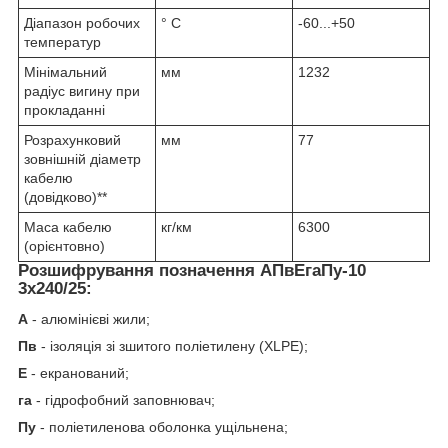
Діапазон робочих
° С
-60...+50
температур
Мінімальний
мм
1232
радіус вигину при
прокладанні
Розрахунковий
мм
77
зовнішній діаметр
кабелю
(довідково)**
Маса кабелю
кг/км
6300
(орієнтовно)
Розшифрування позначення АПвЕгаПу‑10
3х240/25:
А
- алюмінієві жили;
Пв
- ізоляція зі зшитого поліетилену (XLPE);
Е
- екранований;
га
- гідрофобний заповнювач;
Пу
- поліетиленова оболонка ущільнена;