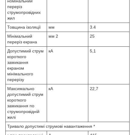
номінальний
переріз
струмопровідних
жил
Товщина ізоляції
мм
3.4
Мінімальний
мм
2
25
переріз екрана
Допустимий струм
кА
5,1
короткого
замикання
екраном
мінімального
перерізу
Максимально
кА
22,7
допустимий струм
короткого
замикання по
струмопровідній
жилі
Тривало допустимі струмові навантаження *