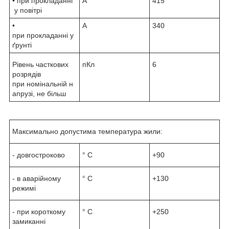
• при прокладанні
А
415
у повітрі
•
А
340
при прокладанні у
ґрунті
Рівень часткових
пКл
6
розрядів
при номінальній н
апрузі, не більш
Максимально допустима температура жили:
- довгостроково
° С
+90
- в аварійному
° С
+130
режимі
- при короткому
° С
+250
замиканні