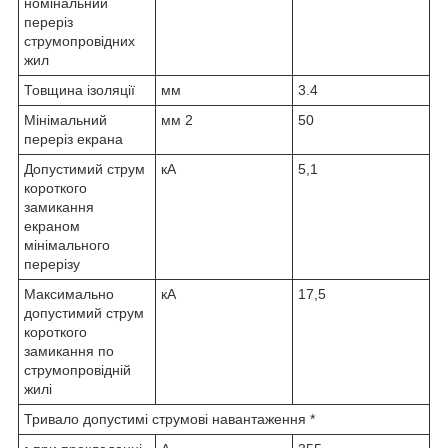
номінальний
переріз
струмопровідних
жил
Товщина ізоляції
мм
3.4
Мінімальний
мм
2
50
переріз екрана
Допустимий струм
кА
5,1
короткого
замикання
екраном
мінімального
перерізу
Максимально
кА
17,5
допустимий струм
короткого
замикання по
струмопровідній
жилі
Тривало допустимі струмові навантаження *