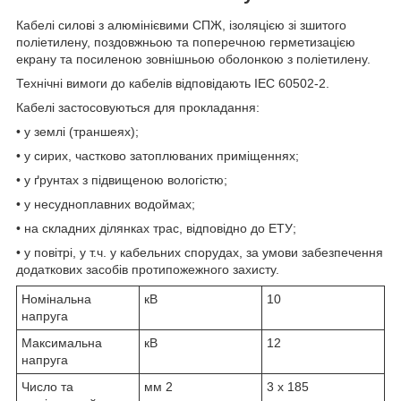
Кабелі силові з алюмінієвими СПЖ, ізоляцією зі зшитого
поліетилену, поздовжньою та поперечною герметизацією
екрану та посиленою зовнішньою оболонкою з поліетилену.
Технічні вимоги до кабелів відповідають IEC 60502-2.
Кабелі застосовуються для прокладання:
• у землі (траншеях);
• у сирих, частково затоплюваних приміщеннях;
• у ґрунтах з підвищеною вологістю;
• у несудноплавних водоймах;
• на складних ділянках трас, відповідно до ЕТУ;
• у повітрі, у т.ч. у кабельних спорудах, за умови забезпечення
додаткових засобів протипожежного захисту.
Номінальна
кВ
10
напруга
Максимальна
кВ
12
напруга
Число та
мм
2
3 x 185