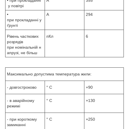
• при прокладанні
А
355
у повітрі
•
А
294
при прокладанні у
ґрунті
Рівень часткових
пКл
6
розрядів
при номінальній н
апрузі, не більш
Максимально допустима температура жили:
- довгостроково
° С
+90
- в аварійному
° С
+130
режимі
- при короткому
° С
+250
замиканні