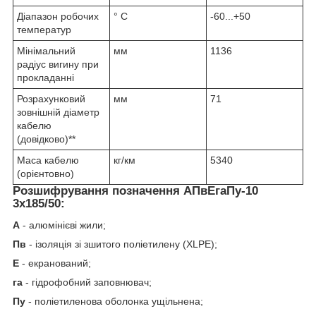
Діапазон робочих
° С
-60...+50
температур
Мінімальний
мм
1136
радіус вигину при
прокладанні
Розрахунковий
мм
71
зовнішній діаметр
кабелю
(довідково)**
Маса кабелю
кг/км
5340
(орієнтовно)
Розшифрування позначення АПвЕгаПу‑10
3х185/50:
А
- алюмінієві жили;
Пв
- ізоляція зі зшитого поліетилену (XLPE);
Е
- екранований;
га
- гідрофобний заповнювач;
Пу
- поліетиленова оболонка ущільнена;