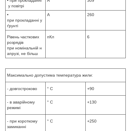
• при прокладанні
А
309
у повітрі
•
А
260
при прокладанні у
ґрунті
Рівень часткових
пКл
6
розрядів
при номінальній н
апрузі, не більш
Максимально допустима температура жили:
- довгостроково
° С
+90
- в аварійному
° С
+130
режимі
- при короткому
° С
+250
замиканні