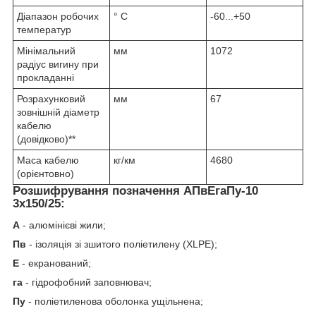
Діапазон робочих
° С
-60...+50
температур
Мінімальний
мм
1072
радіус вигину при
прокладанні
Розрахунковий
мм
67
зовнішній діаметр
кабелю
(довідково)**
Маса кабелю
кг/км
4680
(орієнтовно)
Розшифрування позначення АПвЕгаПу‑10
3х150/25:
А
- алюмінієві жили;
Пв
- ізоляція зі зшитого поліетилену (XLPE);
Е
- екранований;
га
- гідрофобний заповнювач;
Пу
- поліетиленова оболонка ущільнена;