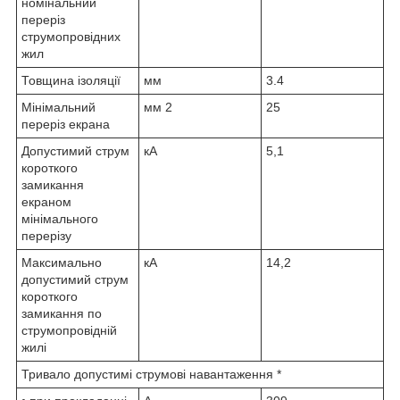
номінальний
переріз
струмопровідних
жил
Товщина ізоляції
мм
3.4
Мінімальний
мм
2
25
переріз екрана
Допустимий струм
кА
5,1
короткого
замикання
екраном
мінімального
перерізу
Максимально
кА
14,2
допустимий струм
короткого
замикання по
струмопровідній
жилі
Тривало допустимі струмові навантаження *