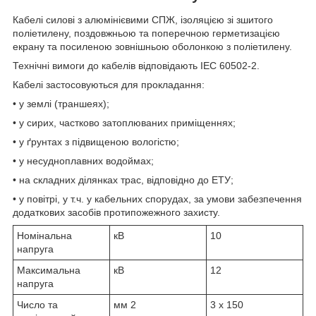
Кабелі силові з алюмінієвими СПЖ, ізоляцією зі зшитого
поліетилену, поздовжньою та поперечною герметизацією
екрану та посиленою зовнішньою оболонкою з поліетилену.
Технічні вимоги до кабелів відповідають IEC 60502-2.
Кабелі застосовуються для прокладання:
• у землі (траншеях);
• у сирих, частково затоплюваних приміщеннях;
• у ґрунтах з підвищеною вологістю;
• у несудноплавних водоймах;
• на складних ділянках трас, відповідно до ЕТУ;
• у повітрі, у т.ч. у кабельних спорудах, за умови забезпечення
додаткових засобів протипожежного захисту.
Номінальна
кВ
10
напруга
Максимальна
кВ
12
напруга
Число та
мм
2
3 x 150