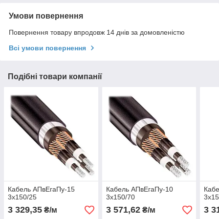
Умови повернення
Повернення товару впродовж 14 днів за домовленістю
Всі умови повернення
Подібні товари компанії
Кабель АПвЕгаПу‑15
Кабель АПвЕгаПу‑10
Кабе
3х150/25
3х150/70
3х15
3 329,35
3 571,62
3 3
₴/м
₴/м