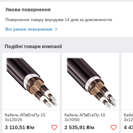
Умови повернення
Повернення товару впродовж 14 днів за домовленістю
Всі умови повернення
Подібні товари компанії
Кабель АПвЕгаПу‑15
Кабель АПвЕгаПу‑10
Кабе
3х120/25
3х70/50
3х12
3 110,51
2 535,91
4 4
₴/м
₴/м