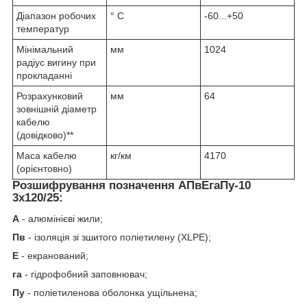
Діапазон робочих
° С
-60...+50
температур
Мінімальний
мм
1024
радіус вигину при
прокладанні
Розрахунковий
мм
64
зовнішній діаметр
кабелю
(довідково)**
Маса кабелю
кг/км
4170
(орієнтовно)
Розшифрування позначення АПвЕгаПу‑10
3х120/25:
А
- алюмінієві жили;
Пв
- ізоляція зі зшитого поліетилену (XLPE);
Е
- екранований;
га
- гідрофобний заповнювач;
Пу
- поліетиленова оболонка ущільнена;