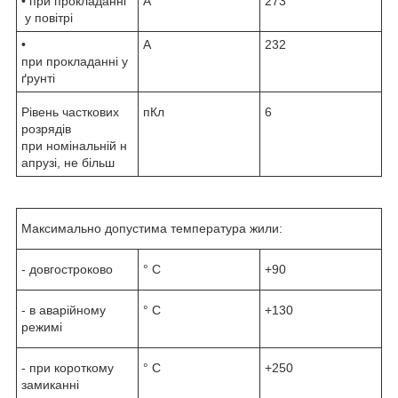
• при прокладанні
А
273
у повітрі
•
А
232
при прокладанні у
ґрунті
Рівень часткових
пКл
6
розрядів
при номінальній н
апрузі, не більш
Максимально допустима температура жили:
- довгостроково
° С
+90
- в аварійному
° С
+130
режимі
- при короткому
° С
+250
замиканні