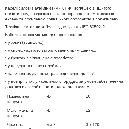
Кабелі силові з алюмінієвими СПЖ, ізоляцією зі зшитого
поліетилену, поздовжньою та поперечною герметизацією
екрану та посиленою зовнішньою оболонкою з поліетилену.
Технічні вимоги до кабелів відповідають IEC 60502-2.
Кабелі застосовуються для прокладання:
• у землі (траншеях);
• у сирих, частково затоплюваних приміщеннях;
• у ґрунтах з підвищеною вологістю;
• у несудноплавних водоймах;
• на складних ділянках трас, відповідно до ЕТУ;
• у повітрі, у т.ч. у кабельних спорудах, за умови забезпечення
додаткових засобів протипожежного захисту.
Номінальна
кВ
10
напруга
Максимальна
кВ
12
напруга
Число та
мм
2
3 x 120