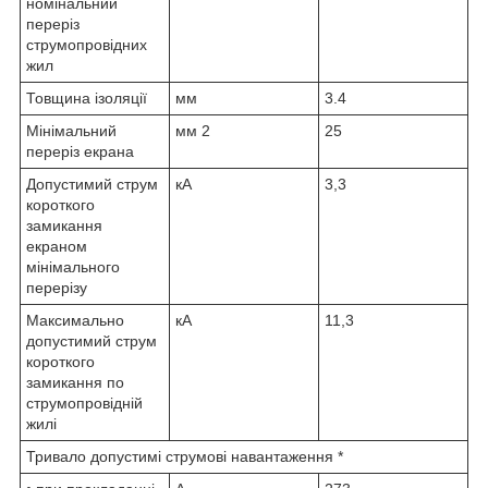
номінальний
переріз
струмопровідних
жил
Товщина ізоляції
мм
3.4
Мінімальний
мм
2
25
переріз екрана
Допустимий струм
кА
3,3
короткого
замикання
екраном
мінімального
перерізу
Максимально
кА
11,3
допустимий струм
короткого
замикання по
струмопровідній
жилі
Тривало допустимі струмові навантаження *