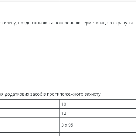
оліетилену, поздовжньою та поперечною герметизацією екрану та
чення додаткових засобів протипожежного захисту.
10
12
3 x 95