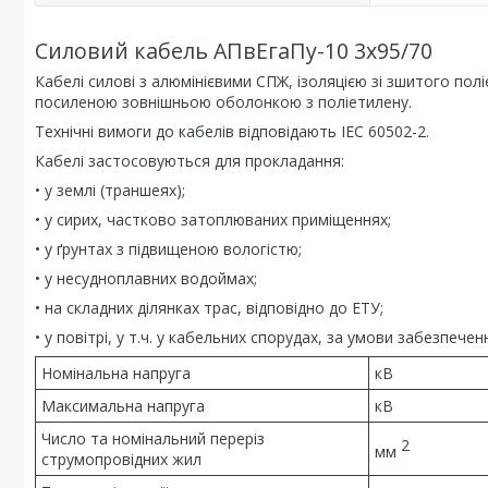
Силовий кабель АПвЕгаПу-10 3х95/70
Кабелі силові з алюмінієвими СПЖ, ізоляцією зі зшитого п
посиленою зовнішньою оболонкою з поліетилену.
Технічні вимоги до кабелів відповідають IEC 60502-2.
Кабелі застосовуються для прокладання:
• у землі (траншеях);
• у сирих, частково затоплюваних приміщеннях;
• у ґрунтах з підвищеною вологістю;
• у несудноплавних водоймах;
• на складних ділянках трас, відповідно до ЕТУ;
• у повітрі, у т.ч. у кабельних спорудах, за умови забезпе
Номінальна напруга
кВ
Максимальна напруга
кВ
Число та номінальний переріз
2
мм
струмопровідних жил