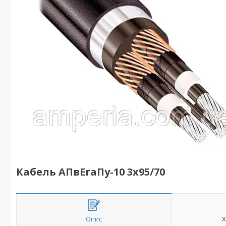
Кабель АПвЕгаПу‑10 3х95/70
Опис
Х