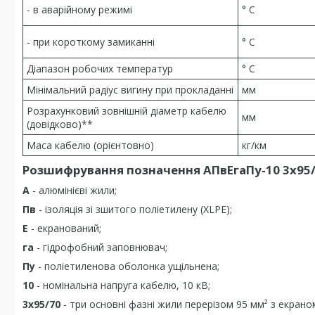
- в аварійному режимі
° С
- при короткому замиканні
° С
Діапазон робочих температур
° С
Мінімальний радіус вигину при прокладанні
мм
Розрахунковий зовнішній діаметр кабелю
мм
(довідково)**
Маса кабелю (орієнтовно)
кг/км
Розшифрування позначення АПвЕгаПу‑10 3х95/
А
- алюмінієві жили;
Пв
- ізоляція зі зшитого поліетилену (XLPE);
Е
- екранований;
га
- гідрофобний заповнювач;
Пу
- поліетиленова оболонка ущільнена;
10
- номінальна напруга кабелю, 10 кВ;
3х95/70
- три основні фазні жили перерізом 95 мм² з екраном