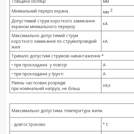
Товщина ізоляції
мм
2
Мінімальний переріз екрана
мм
Допустимий струм короткого замикання
кА
екраном мінімального перерізу
Максимально допустимий струм
короткого замикання по струмопровідній
кА
жилі
Тривало допустимі струмові навантаження *
• при прокладанні у повітрі
А
• при прокладанні у ґрунті
А
Рівень часткових розрядів
пКл
при номінальній напрузі, не більш
Максимально допустима температура жили:
- довгостроково
° С