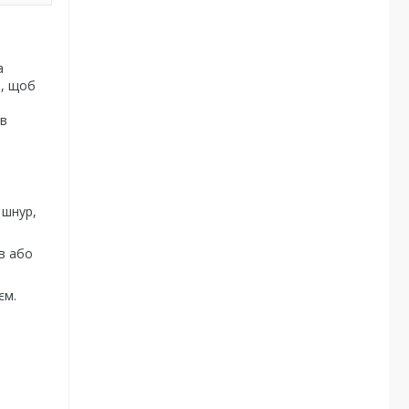
а
о, щоб
 в
 шнур,
в або
єм.