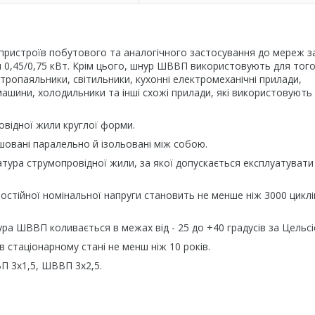
 пристроїв побутового та аналогічного застосування до мереж з
ем 0,45/0,75 кВт. Крім цього, шнур ШВВП використовують для тог
ктропаяльники, світильники, кухонні електромеханічні прилади,
ашини, холодильники та інші схожі прилади, які використовують
відної жили круглої форми.
ашовані паралельно й ізольовані між собою.
ура струмопровідної жили, за якої допускається експлуатувати
постійної номінальної напруги становить не менше ніж 3000 циклі
ра ШВВП коливається в межах від - 25 до +40 градусів за Цельсі
в стаціонарному стані не менш ніж 10 років.
 3х1,5, ШВВП 3х2,5.