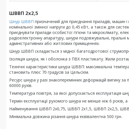
ШВВП 2х2,5
Шнур ШВВП
призначений для приєднання приладів, машин і
номінальної змінної напруги до 0,45 кВт, а також для сист
приєднувати прилади особистої гігієни та мікроклімату, еле
радіоелектронну апаратуру, шнури подовжувальні, пральні м
адміністративних або житлових приміщеннях.
Шнур ШВВП складається з мідної багатодротової струмопро
Ізоляція шнура, як і оболонка з ПВХ пластикату. Жили розт
Технічні характеристики шнура ШВВП: максимальна температ
становить плюс 70 градусів за Цельсієм.
Ресурс шнура у разі знакоперемінних деформацій вигину за 
60000 рухів.
Температура повітря, за якої допускається експлуатація шну
Термін експлуатації рухомого шнура не менше ніж 6 років, а 
Найменування ШВВП 2х0,75, ШВВП 2х1,5, ШВВП 2х2,5, ШВВП
Мінімальна довжина різання шнура еквівалентна 500 грн.