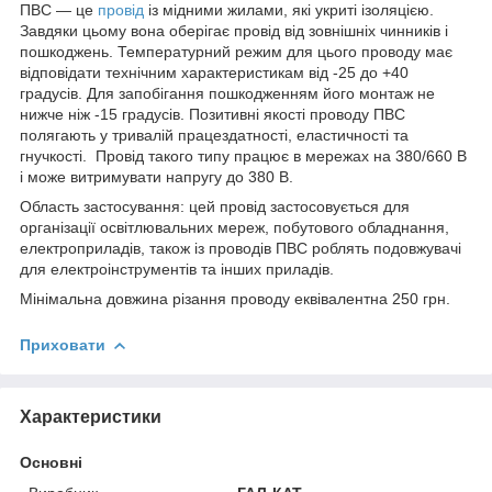
ПВС — це
провід
із мідними жилами, які укриті ізоляцією.
Завдяки цьому вона оберігає провід від зовнішніх чинників і
пошкоджень. Температурний режим для цього проводу має
відповідати технічним характеристикам від -25 до +40
градусів. Для запобігання пошкодженням його монтаж не
нижче ніж -15 градусів. Позитивні якості проводу ПВС
полягають у тривалій працездатності, еластичності та
гнучкості. Провід такого типу працює в мережах на 380/660 В
і може витримувати напругу до 380 В.
Область застосування: цей провід застосовується для
організації освітлювальних мереж, побутового обладнання,
електроприладів, також із проводів ПВС роблять подовжувачі
для електроінструментів та інших приладів.
Мінімальна довжина різання проводу еквівалентна 250 грн.
Приховати
Характеристики
Основні