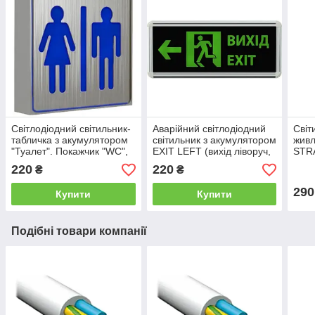
Світлодіодний світильник-
Аварійний світлодіодний
Світ
табличка з акумулятором
світильник з акумулятором
живл
"Туалет". Покажчик "WC",
EXIT LEFT (вихід ліворуч,
STRA
LED-NGS-35 1 W (вт)
настінний), LED-NGS-38 3
двос
220
220
₴
₴
NIGAS
W (вт) NIGAS
32 3
290
Купити
Купити
Подібні товари компанії