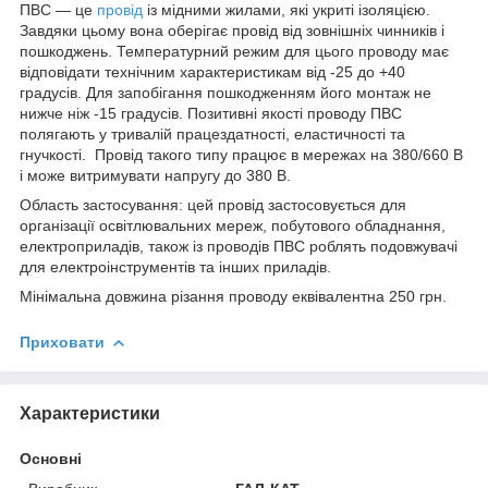
ПВС — це
провід
із мідними жилами, які укриті ізоляцією.
Завдяки цьому вона оберігає провід від зовнішніх чинників і
пошкоджень. Температурний режим для цього проводу має
відповідати технічним характеристикам від -25 до +40
градусів. Для запобігання пошкодженням його монтаж не
нижче ніж -15 градусів. Позитивні якості проводу ПВС
полягають у тривалій працездатності, еластичності та
гнучкості. Провід такого типу працює в мережах на 380/660 В
і може витримувати напругу до 380 В.
Область застосування: цей провід застосовується для
організації освітлювальних мереж, побутового обладнання,
електроприладів, також із проводів ПВС роблять подовжувачі
для електроінструментів та інших приладів.
Мінімальна довжина різання проводу еквівалентна 250 грн.
Приховати
Характеристики
Основні