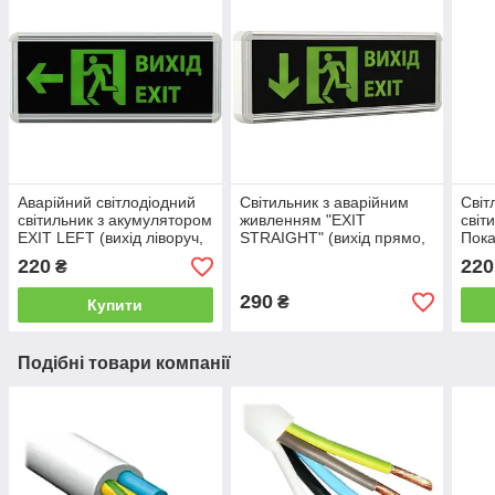
Аварійний світлодіодний
Світильник з аварійним
Світ
світильник з акумулятором
живленням "EXIT
світ
EXIT LEFT (вихід ліворуч,
STRAIGHT" (вихід прямо,
Пока
настінний), LED-NGS-38 3
двосторонній), LED-NGS-
вгор
220
220
₴
W (вт) NIGAS
32 3 W (вт) NIGAS
(вт)
290
₴
Купити
Подібні товари компанії