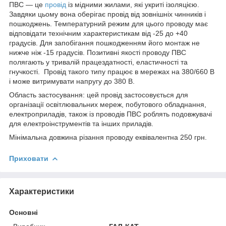
ПВС — це
провід
із мідними жилами, які укриті ізоляцією.
Завдяки цьому вона оберігає провід від зовнішніх чинників і
пошкоджень. Температурний режим для цього проводу має
відповідати технічним характеристикам від -25 до +40
градусів. Для запобігання пошкодженням його монтаж не
нижче ніж -15 градусів. Позитивні якості проводу ПВС
полягають у тривалій працездатності, еластичності та
гнучкості. Провід такого типу працює в мережах на 380/660 В
і може витримувати напругу до 380 В.
Область застосування: цей провід застосовується для
організації освітлювальних мереж, побутового обладнання,
електроприладів, також із проводів ПВС роблять подовжувачі
для електроінструментів та інших приладів.
Мінімальна довжина різання проводу еквівалентна 250 грн.
Приховати
Характеристики
Основні