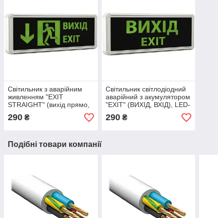
Світильник з аварійним
Світильник світлодіодний
живленням "EXIT
аварійний з акумулятором
STRAIGHT" (вихід прямо,
"EXIT" (ВИХІД, ВХІД), LED-
двосторонній), LED-NGS-
NGS-30 3 W (вт) NIGAS
290
290
₴
₴
32 3 W (вт) NIGAS
Подібні товари компанії