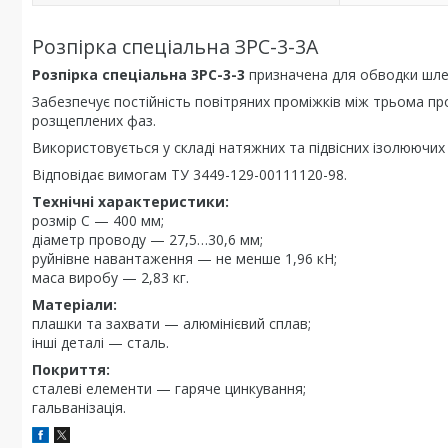
Розпірка спеціальна ЗРС-3-3A
Розпірка спеціальна 3РС-3-3
призначена для обводки шлейф
Забезпечує постійність повітряних проміжків між трьома п
розщеплених фаз.
Використовується у складі натяжних та підвісних ізолюючих
Відповідає вимогам ТУ 3449-129-00111120-98.
Технічні характеристики:
розмір С — 400 мм;
діаметр проводу — 27,5…30,6 мм;
руйнівне навантаження — не менше 1,96 кН;
маса виробу — 2,83 кг.
Матеріали:
плашки та захвати — алюмінієвий сплав;
інші деталі — сталь.
Покриття:
сталеві елементи — гаряче цинкування;
гальванізація.