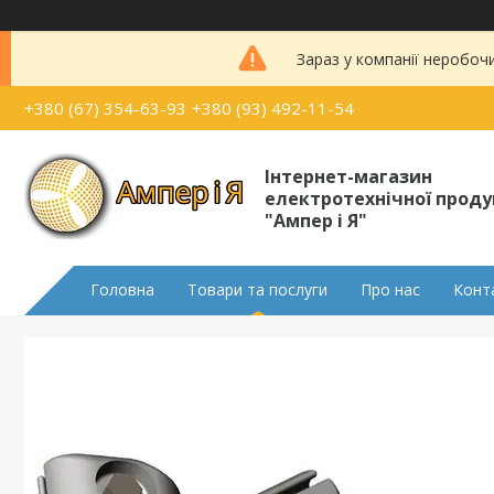
Зараз у компанії неробоч
+380 (67) 354-63-93
+380 (93) 492-11-54
Інтернет-магазин
електротехнічної проду
"Ампер і Я"
Головна
Товари та послуги
Про нас
Конт