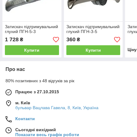
Затискач підтримувальний
Затискач підтримувальний
Зати
глухий ПГН-5-3
глухий ПГН-3-5
глух
1 728
360
₴
₴
Цін
Купити
Купити
Про нас
80% позитивних з 48 відгуків за рік
Працює з 27.10.2015
м. Київ
бульвар Вацлава Гавела, 8, Київ, Україна
Контакти
Сьогодні вихідний
Показати весь графік роботи