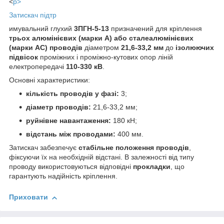
<
p>
Затискач підтр
имувальний глухий
3ПГН-5-13
призначений для кріплення
трьох алюмінієвих (марки А) або сталеалюмінієвих
(марки АС) проводів
діаметром
21,6-33,2 мм
до
ізолюючих
підвісок
проміжних і проміжно-кутових опор ліній
електропередачі
110-330 кВ
.
Основні характеристики:
кількість проводів у фазі:
3;
діаметр проводів:
21,6-33,2 мм;
руйнівне навантаження:
180 кН;
відстань між проводами:
400 мм.
Затискач забезпечує
стабільне положення проводів
,
фіксуючи їх на необхідній відстані. В залежності від типу
проводу використовуються відповідні
прокладки
, що
гарантують надійність кріплення.
Приховати