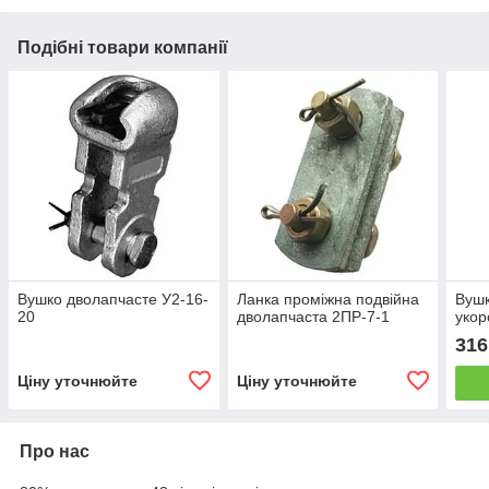
Подібні товари компанії
Вушко дволапчасте У2-16-
Ланка проміжна подвійна
Вушк
20
дволапчаста 2ПР-7-1
укор
316
Ціну уточнюйте
Ціну уточнюйте
Про нас