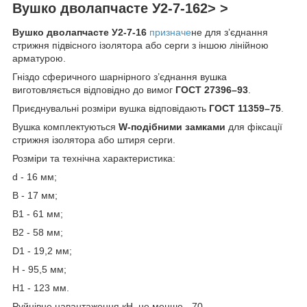
Вушко дволапчасте
У2-7-16
2> >
Вушко дволапчасте У2-7-16
призначе
не для з’єднання
стрижня підвісного ізолятора або серги з іншою лінійною
арматурою.
Гніздо сферичного шарнірного з’єднання вушка
виготовляється відповідно до вимог
ГОСТ 27396–93
.
Приєднувальні розміри вушка відповідають
ГОСТ 11359–75
.
Вушка комплектуються
W-подібними замками
для фіксації
стрижня ізолятора або штиря серги.
Розміри та технічна характеристика:
d - 16 мм;
B - 17 мм;
В1 - 61 мм;
В2 - 58 мм;
D1 - 19,2 мм;
H - 95,5 мм;
Н1 - 123 мм.
Руйнівне навантаження кН, не менше - 70.