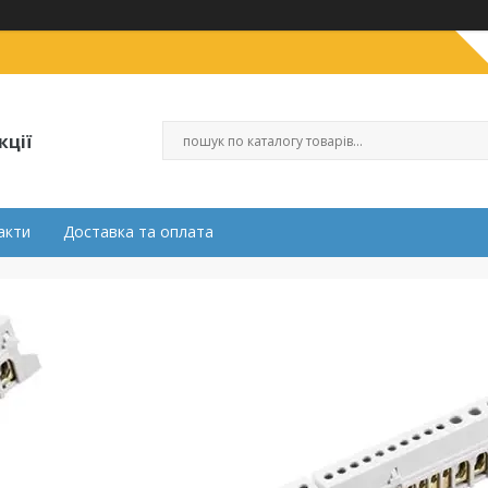
кції
акти
Доставка та оплата