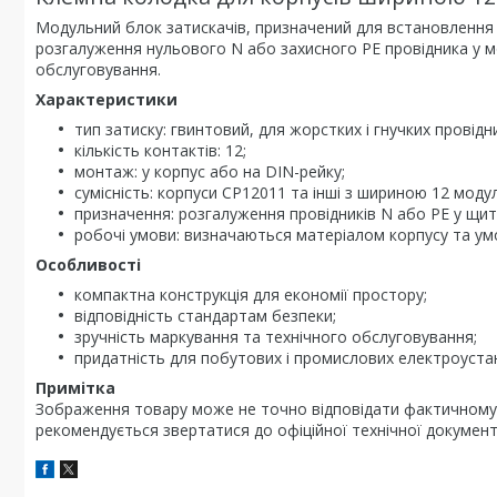
Модульний блок затискачів, призначений для встановлення в
розгалуження нульового N або захисного PE провідника у м
обслуговування.
Характеристики
тип затиску: гвинтовий, для жорстких і гнучких провідни
кількість контактів: 12;
монтаж: у корпус або на DIN-рейку;
сумісність: корпуси CP12011 та інші з шириною 12 модул
призначення: розгалуження провідників N або PE у щит
робочі умови: визначаються матеріалом корпусу та умо
Особливості
компактна конструкція для економії простору;
відповідність стандартам безпеки;
зручність маркування та технічного обслуговування;
придатність для побутових і промислових електроуста
Примітка
Зображення товару може не точно відповідати фактичному 
рекомендується звертатися до офіційної технічної документ