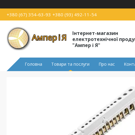
+380 (67) 354-63-93
+380 (93) 492-11-54
Інтернет-магазин
електротехнічної проду
"Ампер і Я"
Головна
Товари та послуги
Про нас
Конт