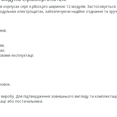
 корпусах серії e.plbox.pro шириною 12 модулів. Застосовується
одульних електрощитах, забезпечуючи надійне з'єднання та зруч
ків;
ів;
ах;
вами експлуатації.
новок.
виробу. Для підтвердження зовнішнього вигляду та комплектаці
ації або постачальника.