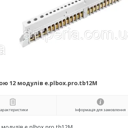
 12 модулів e.plbox.pro.tb12M
арактеристики
Інформація для замовлення
модулів e.plbox.pro.tb12M