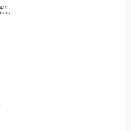
 для
ність
ї