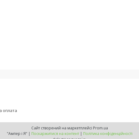
а оплата
Сайт створений на маркетплейсі
Prom.ua
"Ампер і Я" |
Поскаржитися на контент
|
Політика конфіденційності