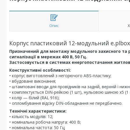
Опис
Х
Корпус пластиковий 12-модульний e.plbox
Призначений для монтажу модульного захисного та р
сигналізації в мережах 400 В, 50 Гц.
Застосовується в системах енергопостачання житлов
Конструктивні особливості:
• корпус виготовлений з негорючого ABS-пластику;
• вбудоване виконання;
• штамповані вводи для провідників на задній, верхній і нижні
• комплектується DIN-рейкою (1 шт), нульовою шиною х5 (1 
• колір — білий (RAL 916);
• опломбування відсіку DIN-обладнання не передбачено.
Технічні характеристики:
• кількість модулів: 12;
• номінальна робоча напруга: 400 В;
• номінальна частота: 50 Гц;