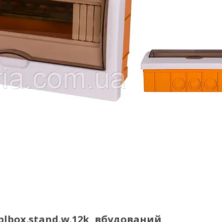
lbox.stand.w.12k, вбудований