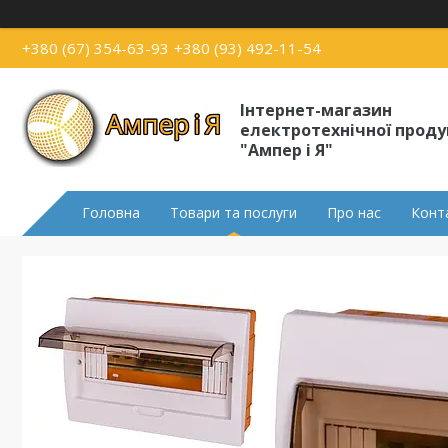
+380 (67) 354-63-93
+380 (93) 492-11-54
Інтернет-магазин
електротехнічної проду
"Ампер і Я"
Головна
Товари та послуги
Про нас
Конт