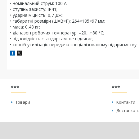
• номінальний струм: 100 А;
• ступінь захисту: IP41;
• ударна міцність: 0,7 Дж;
• габаритні розміри (Ш×В×Г): 264×185×97 мм;
• маса: 0,48 кг;
• діапазон робочих температур: –20…+80 °C;
• відповідність стандартам: не підлягає;
• спосіб утилізації: передача спеціалізованому підприємству.
***
***
Товари
Контакти
Доставка т