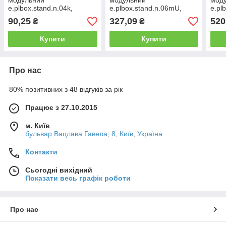
модульний
модульний
мод
e.plbox.stand.n.04k,
e.plbox.stand.n.06mU,
e.pl
навісний
навісний Multusan
наві
90,25
327,09
520
₴
₴
Купити
Купити
Про нас
80% позитивних з 48 відгуків за рік
Працює з 27.10.2015
м. Київ
бульвар Вацлава Гавела, 8, Київ, Україна
Контакти
Сьогодні вихідний
Показати весь графік роботи
Про нас