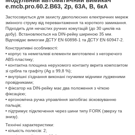
e.mcb.pro.60.2.B63, 2р, 63А, В, 6кА
Застосовується для захисту двополюсних електричних мереж
змінного струму від перевантаження та короткого замикання.
Підходить для нечастих ручних комутацій (до 30 циклів на
добу). Встановлюється на DIN-рейку шириною 35 мм.
Відповідає вимогам ДСТУ EN 60898-1 та ДСТУ EN 60947-2.
Конструктивні особливості:
• корпус та неметалеві елементи виготовлені з негорючого
ABS-пластику;
• контактна площина нерухомого контакту вкрита композитом
зі срібла та графіту (Ag ≥ 99,8 %);
• внутрішні з’єднання виконані гнучкими мідними лудженими
провідниками;
• фіксатор на DIN-рейку має два положення з чіткою
фіксацією;
• ергономічна ручка управління запобігає зісковзуванню
пальців;
• підтримує підключення через шини типу FORK (зверху та
знизу).
Технічні характеристики:
• кількість полюсів: 2;