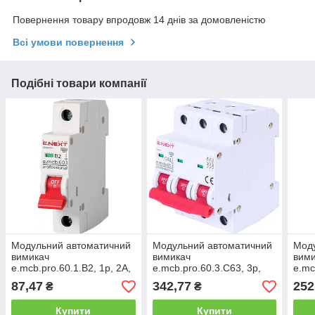
Повернення товару впродовж 14 днів за домовленістю
Всі умови повернення
Подібні товари компанії
Модульний автоматичний
Модульний автоматичний
Мод
вимикач
вимикач
вим
e.mcb.pro.60.1.B2, 1р, 2А,
e.mcb.pro.60.3.С63, 3р,
e.mc
В, 6кА
63А, С, 6кА
63А,
87,47
342,77
252
₴
₴
Купити
Купити