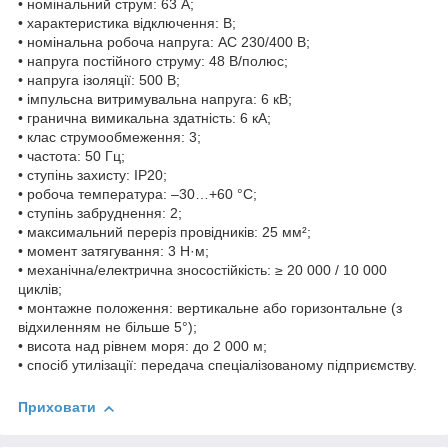
• номінальний струм: 63 А;
• характеристика відключення: B;
• номінальна робоча напруга: AC 230/400 В;
• напруга постійного струму: 48 В/полюс;
• напруга ізоляції: 500 В;
• імпульсна витримувальна напруга: 6 кВ;
• гранична вимикальна здатність: 6 кА;
• клас струмообмеження: 3;
• частота: 50 Гц;
• ступінь захисту: IP20;
• робоча температура: –30…+60 °C;
• ступінь забруднення: 2;
• максимальний переріз провідників: 25 мм²;
• момент затягування: 3 Н·м;
• механічна/електрична зносостійкість: ≥ 20 000 / 10 000
циклів;
• монтажне положення: вертикальне або горизонтальне (з
відхиленням не більше 5°);
• висота над рівнем моря: до 2 000 м;
• спосіб утилізації: передача спеціалізованому підприємству.
Приховати