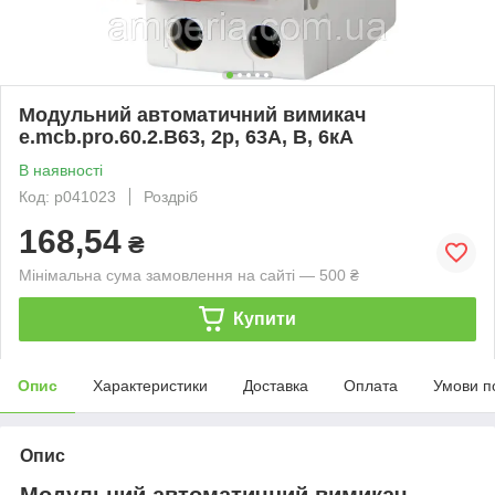
Модульний автоматичний вимикач
e.mcb.pro.60.2.B63, 2р, 63А, В, 6кА
В наявності
Код: p041023
Роздріб
168,54
₴
Мінімальна сума замовлення на сайті — 500 ₴
Купити
Опис
Характеристики
Доставка
Оплата
Умови п
Опис
Модульний автоматичний вимикач