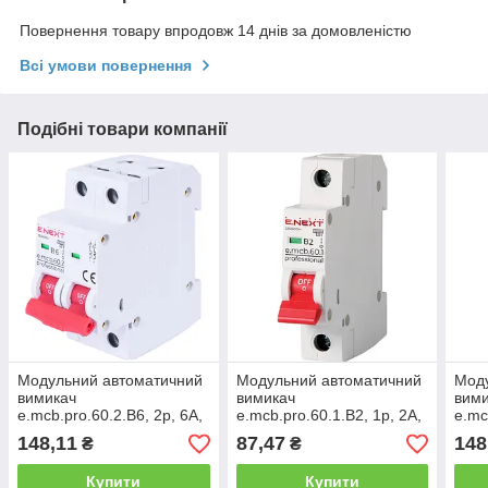
Повернення товару впродовж 14 днів за домовленістю
Всі умови повернення
Подібні товари компанії
Модульний автоматичний
Модульний автоматичний
Мод
вимикач
вимикач
вим
e.mcb.pro.60.2.B6, 2р, 6А,
e.mcb.pro.60.1.B2, 1р, 2А,
e.mc
В, 6кА
В, 6кА
16А,
148,11
87,47
148
₴
₴
Купити
Купити