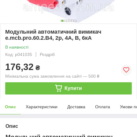
Модульний автоматичний вимикач
e.mcb.pro.60.2.B4, 2р, 4А, В, 6кА
В наявності
Код: p041035
Роздріб
176,32
₴
Мінімальна сума замовлення на сайті — 500 ₴
Купити
Опис
Характеристики
Доставка
Оплата
Умови п
Опис
Модульний автоматичний вимикач