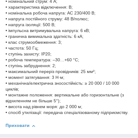
• номінальний струм: 4 А;
• характеристика відключення: B;
• номінальна робоча напруга: AC 230/400 В;
• напруга постійного струму: 48 В/полюс;
• напруга ізоляції: 500 В;
• імпульсна витримувальна напруга: 6 кВ;
• гранична вимикальна здатність: 6 кА;
• клас струмообмеження: 3;
• частота: 50 Гц;
• ступінь захисту: IP20;
• робоча температура: –30…+60 °C;
• ступінь забруднення: 2;
• максимальний переріз провідників: 25 мм²;
• момент затягування: 3 Н·м;
• механічна/електрична зносостійкість: ≥ 20 000 / 10 000
циклів;
• монтажне положення: вертикальне або горизонтальне (з
відхиленням не більше 5°);
• висота над рівнем моря: до 2 000 м;
• спосіб утилізації: передача спеціалізованому підприємству.
Приховати