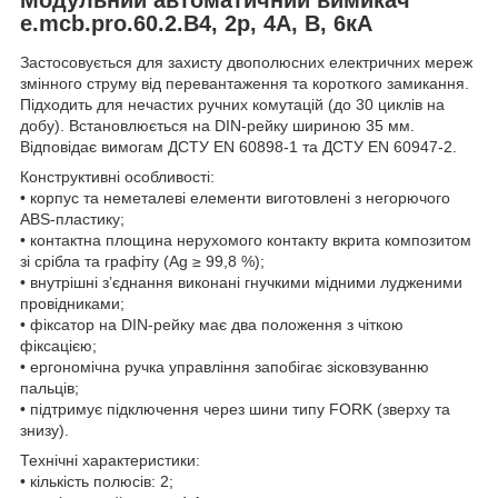
e.mcb.pro.60.2.B4, 2р, 4А, В, 6кА
Застосовується для захисту двополюсних електричних мереж
змінного струму від перевантаження та короткого замикання.
Підходить для нечастих ручних комутацій (до 30 циклів на
добу). Встановлюється на DIN-рейку шириною 35 мм.
Відповідає вимогам ДСТУ EN 60898-1 та ДСТУ EN 60947-2.
Конструктивні особливості:
• корпус та неметалеві елементи виготовлені з негорючого
ABS-пластику;
• контактна площина нерухомого контакту вкрита композитом
зі срібла та графіту (Ag ≥ 99,8 %);
• внутрішні з’єднання виконані гнучкими мідними лудженими
провідниками;
• фіксатор на DIN-рейку має два положення з чіткою
фіксацією;
• ергономічна ручка управління запобігає зісковзуванню
пальців;
• підтримує підключення через шини типу FORK (зверху та
знизу).
Технічні характеристики:
• кількість полюсів: 2;