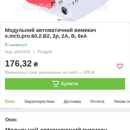
Модульний автоматичний вимикач
e.mcb.pro.60.2.B2, 2р, 2А, В, 6кА
В наявності
Код: p041034
Роздріб
176,32
₴
Мінімальна сума замовлення на сайті — 500 ₴
Купити
Опис
Характеристики
Доставка
Оплата
Умови п
Опис
Модульний автоматичний вимикач