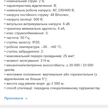
• номінальний струм: 2 А;
• характеристика відключення: B;
• номінальна робоча напруга: AC 230/400 В;
• напруга постійного струму: 48 В/полюс;
• напруга ізоляції: 500 В;
• імпульсна витримувальна напруга: 6 кВ;
• гранична вимикальна здатність: 6 кА;
• клас струмообмеження: 3;
• частота: 50 Гц;
• ступінь захисту: IP20;
• робоча температура: –30…+60 °C;
• ступінь забруднення: 2;
• максимальний переріз провідників: 25 мм²;
• момент затягування: 3 Н·м;
• механічна/електрична зносостійкість: ≥ 20 000 / 10 000
циклів;
• монтажне положення: вертикальне або горизонтальне (з
відхиленням не більше 5°);
• висота над рівнем моря: до 2 000 м;
• спосіб утилізації: передача спеціалізованому підприємству.
Приховати