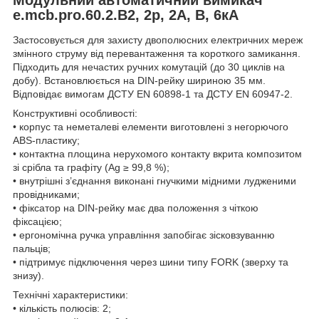
e.mcb.pro.60.2.B2, 2р, 2А, В, 6кА
Застосовується для захисту двополюсних електричних мереж
змінного струму від перевантаження та короткого замикання.
Підходить для нечастих ручних комутацій (до 30 циклів на
добу). Встановлюється на DIN-рейку шириною 35 мм.
Відповідає вимогам ДСТУ EN 60898-1 та ДСТУ EN 60947-2.
Конструктивні особливості:
• корпус та неметалеві елементи виготовлені з негорючого
ABS-пластику;
• контактна площина нерухомого контакту вкрита композитом
зі срібла та графіту (Ag ≥ 99,8 %);
• внутрішні з’єднання виконані гнучкими мідними лудженими
провідниками;
• фіксатор на DIN-рейку має два положення з чіткою
фіксацією;
• ергономічна ручка управління запобігає зісковзуванню
пальців;
• підтримує підключення через шини типу FORK (зверху та
знизу).
Технічні характеристики:
• кількість полюсів: 2;