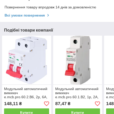
Повернення товару впродовж 14 днів за домовленістю
Всі умови повернення
Подібні товари компанії
Модульний автоматичний
Модульний автоматичний
Мод
вимикач
вимикач
вим
e.mcb.pro.60.2.B6, 2р, 6А,
e.mcb.pro.60.1.B2, 1р, 2А,
e.mc
В, 6кА
В, 6кА
20А,
148,11
87,47
148
₴
₴
Купити
Купити