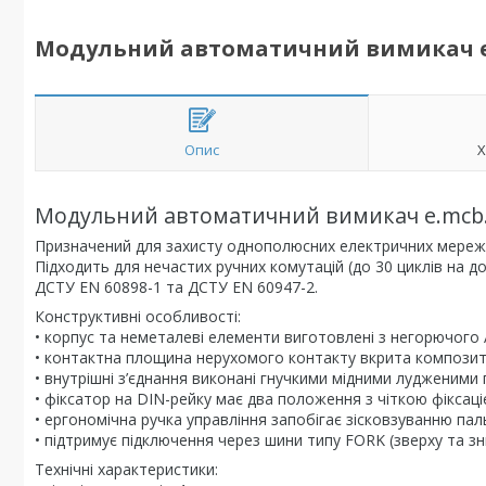
Модульний автоматичний вимикач e.mcb
Опис
Х
Модульний автоматичний вимикач e.mcb.pro
Призначений для захисту однополюсних електричних мереж 
Підходить для нечастих ручних комутацій (до 30 циклів на 
ДСТУ EN 60898-1 та ДСТУ EN 60947-2.
Конструктивні особливості:
• корпус та неметалеві елементи виготовлені з негорючого 
• контактна площина нерухомого контакту вкрита композитом 
• внутрішні з’єднання виконані гнучкими мідними лудженими 
• фіксатор на DIN-рейку має два положення з чіткою фіксаці
• ергономічна ручка управління запобігає зісковзуванню паль
• підтримує підключення через шини типу FORK (зверху та зн
Технічні характеристики: