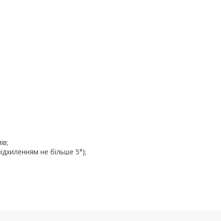
ів;
дхиленням не більше 5°);