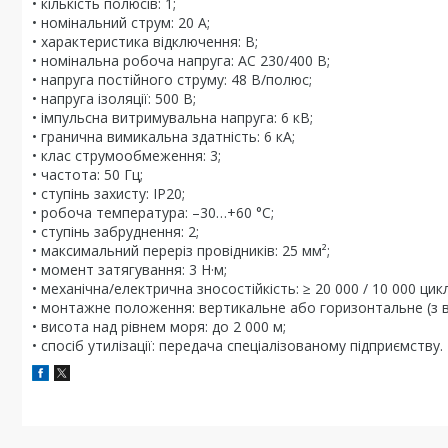
• кількість полюсів: 1;
• номінальний струм: 20 А;
• характеристика відключення: B;
• номінальна робоча напруга: AC 230/400 В;
• напруга постійного струму: 48 В/полюс;
• напруга ізоляції: 500 В;
• імпульсна витримувальна напруга: 6 кВ;
• гранична вимикальна здатність: 6 кА;
• клас струмообмеження: 3;
• частота: 50 Гц;
• ступінь захисту: IP20;
• робоча температура: –30…+60 °C;
• ступінь забруднення: 2;
• максимальний переріз провідників: 25 мм²;
• момент затягування: 3 Н·м;
• механічна/електрична зносостійкість: ≥ 20 000 / 10 000 цикл
• монтажне положення: вертикальне або горизонтальне (з ві
• висота над рівнем моря: до 2 000 м;
• спосіб утилізації: передача спеціалізованому підприємству.