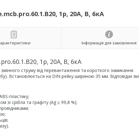
.pro.60.1.B20, 1р, 20А, В, 6кА
арактеристики
Інформація для замовлення
.60.1.B20, 1р, 20А, В, 6кА
змінного струму від перевантаження та короткого замикання.
добу). Встановлюється на DIN-рейку шириною 35 мм. Відповідає в
ABS-пластику;
зі срібла та графіту (Ag ≥ 99,8 %);
провідниками;
єю;
ців;
изу).