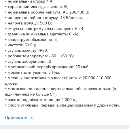
• номінальний струм: 4 А;
• характеристика відключення: B;
• номінальна робоча напруга: AC 230/400 В;
• напруга постійного струму: 48 В/полюс;
• напруга ізоляції: 500 В;
• імпульсна витримувальна напруга: 6 кВ;
• гранична вимикальна здатність: 6 кА;
• клас струмообмеження: 3;
• частота: 50 Гц;
• ступінь захисту: IP20;
• робоча температура: –30…+60 °C;
• ступінь забруднення: 2;
• максимальний переріз провідників: 25 мм²;
• момент затягування: 3 Н·м;
• механічна/електрична зносостійкість: ≥ 20 000 / 10 000
циклів;
• монтажне положення: вертикальне або горизонтальне (з
відхиленням не більше 5°);
• висота над рівнем моря: до 2 000 м;
• спосіб утилізації: передача спеціалізованому підприємству.
Приховати