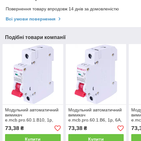
Повернення товару впродовж 14 днів за домовленістю
Всі умови повернення
Подібні товари компанії
Модульний автоматичний
Модульний автоматичний
Мод
вимикач
вимикач
вим
e.mcb.pro.60.1.B10, 1р,
e.mcb.pro.60.1.B6, 1р, 6А,
e.mc
10А, В, 6кА
В, 6кА
20А,
73,38
73,38
73,
₴
₴
Купити
Купити