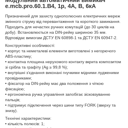
e.mcb.pro.60.1.B4, 1р, 4А, В, 6кА
Призначений для захисту однополюсних електричних мереж
змінного струму від перевантаження та короткого замикання.
Підходить для нечастих ручних комутацій (до 30 циклів на
добу). Встановлюється на DIN-рейку шириною 35 мм.
Відповідає вимогам ДСТУ EN 60898-1 та ДСТУ EN 60947-2.
Конструктивні особливості:
• корпус та неметалеві елементи виготовлені з негорючого
ABS-пластику;
• контактна площина нерухомого контакту вкрита композитом
зі срібла та графіту (Ag ≥ 99,8 %);
• внутрішні з’єднання виконані гнучкими мідними лудженими
провідниками;
• фіксатор на DIN-рейку має два положення з чіткою
фіксацією;
• ергономічна ручка управління запобігає зісковзуванню
пальців;
• підтримує підключення через шини типу FORK (зверху та
знизу).
Технічні характеристики:
• кількість полюсів: 1;