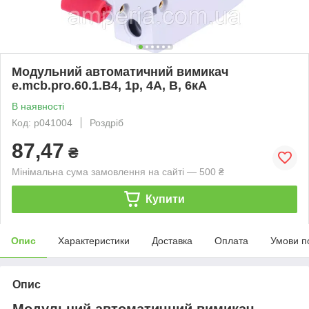
Модульний автоматичний вимикач
e.mcb.pro.60.1.B4, 1р, 4А, В, 6кА
В наявності
Код: p041004
Роздріб
87,47
₴
Мінімальна сума замовлення на сайті — 500 ₴
Купити
Опис
Характеристики
Доставка
Оплата
Умови п
Опис
Модульний автоматичний вимикач