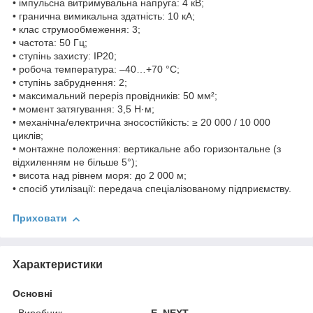
• імпульсна витримувальна напруга: 4 кВ;
• гранична вимикальна здатність: 10 кА;
• клас струмообмеження: 3;
• частота: 50 Гц;
• ступінь захисту: IP20;
• робоча температура: –40…+70 °C;
• ступінь забруднення: 2;
• максимальний переріз провідників: 50 мм²;
• момент затягування: 3,5 Н·м;
• механічна/електрична зносостійкість: ≥ 20 000 / 10 000
циклів;
• монтажне положення: вертикальне або горизонтальне (з
відхиленням не більше 5°);
• висота над рівнем моря: до 2 000 м;
• спосіб утилізації: передача спеціалізованому підприємству.
Приховати
Характеристики
Основні
Виробник
E. NEXT