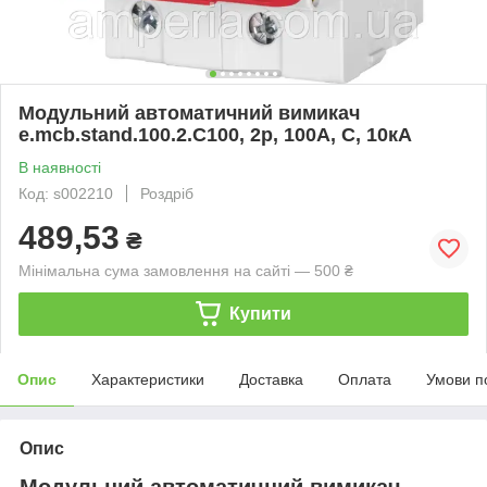
Модульний автоматичний вимикач
e.mcb.stand.100.2.C100, 2р, 100А, C, 10кА
В наявності
Код: s002210
Роздріб
489,53
₴
Мінімальна сума замовлення на сайті — 500 ₴
Купити
Опис
Характеристики
Доставка
Оплата
Умови п
Опис
Модульний автоматичний вимикач