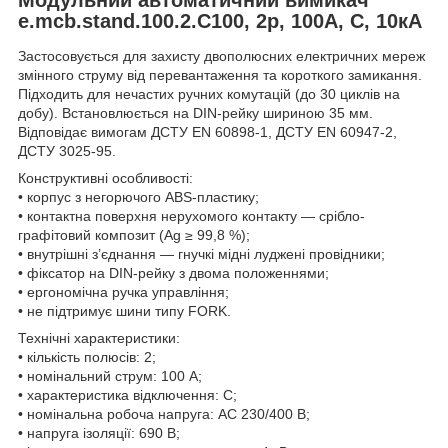
e.mcb.stand.100.2.C100, 2р, 100А, C, 10кА
Застосовується для захисту двополюсних електричних мереж
змінного струму від перевантаження та короткого замикання.
Підходить для нечастих ручних комутацій (до 30 циклів на
добу). Встановлюється на DIN-рейку шириною 35 мм.
Відповідає вимогам ДСТУ EN 60898-1, ДСТУ EN 60947-2,
ДСТУ 3025-95.
Конструктивні особливості:
• корпус з негорючого ABS-пластику;
• контактна поверхня нерухомого контакту — срібло-
графітовий композит (Ag ≥ 99,8 %);
• внутрішні з’єднання — гнучкі мідні луджені провідники;
• фіксатор на DIN-рейку з двома положеннями;
• ергономічна ручка управління;
• не підтримує шини типу FORK.
Технічні характеристики:
• кількість полюсів: 2;
• номінальний струм: 100 А;
• характеристика відключення: C;
• номінальна робоча напруга: AC 230/400 В;
• напруга ізоляції: 690 В;