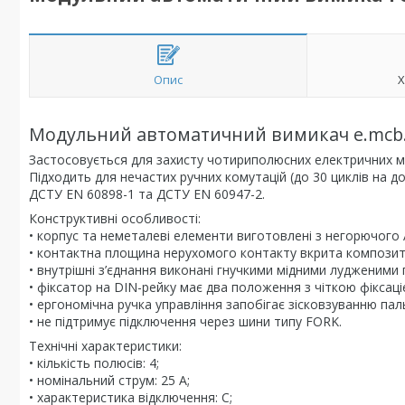
Опис
Х
Модульний автоматичний вимикач e.mcb.sta
Застосовується для захисту чотириполюсних електричних м
Підходить для нечастих ручних комутацій (до 30 циклів на 
ДСТУ EN 60898-1 та ДСТУ EN 60947-2.
Конструктивні особливості:
• корпус та неметалеві елементи виготовлені з негорючого 
• контактна площина нерухомого контакту вкрита композитом 
• внутрішні з’єднання виконані гнучкими мідними лудженими 
• фіксатор на DIN-рейку має два положення з чіткою фіксаці
• ергономічна ручка управління запобігає зісковзуванню паль
• не підтримує підключення через шини типу FORK.
Технічні характеристики:
• кількість полюсів: 4;
• номінальний струм: 25 А;
• характеристика відключення: C;