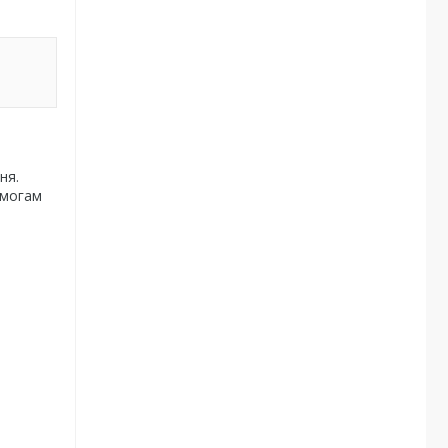
ня.
имогам