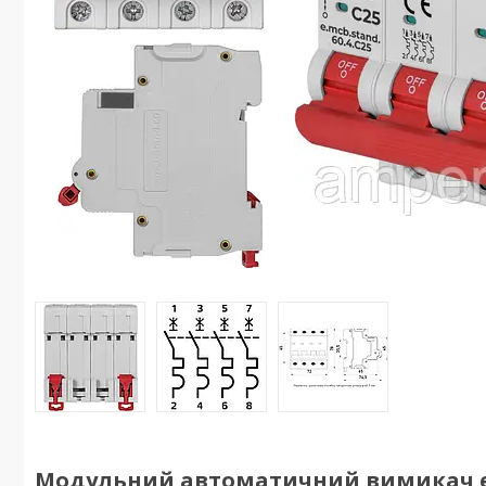
Модульний автоматичний вимикач e.mcb