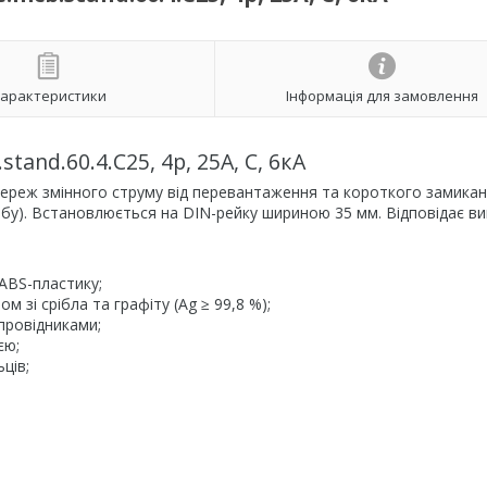
арактеристики
Інформація для замовлення
nd.60.4.C25, 4р, 25А, C, 6кА
ереж змінного струму від перевантаження та короткого замикан
добу). Встановлюється на DIN-рейку шириною 35 мм. Відповідає в
ABS-пластику;
зі срібла та графіту (Ag ≥ 99,8 %);
провідниками;
єю;
ців;