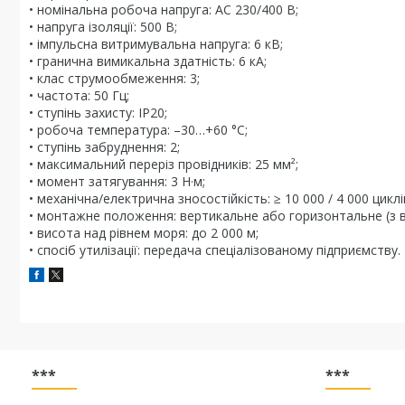
• номінальна робоча напруга: AC 230/400 В;
• напруга ізоляції: 500 В;
• імпульсна витримувальна напруга: 6 кВ;
• гранична вимикальна здатність: 6 кА;
• клас струмообмеження: 3;
• частота: 50 Гц;
• ступінь захисту: IP20;
• робоча температура: –30…+60 °C;
• ступінь забруднення: 2;
• максимальний переріз провідників: 25 мм²;
• момент затягування: 3 Н·м;
• механічна/електрична зносостійкість: ≥ 10 000 / 4 000 циклі
• монтажне положення: вертикальне або горизонтальне (з ві
• висота над рівнем моря: до 2 000 м;
• спосіб утилізації: передача спеціалізованому підприємству.
***
***