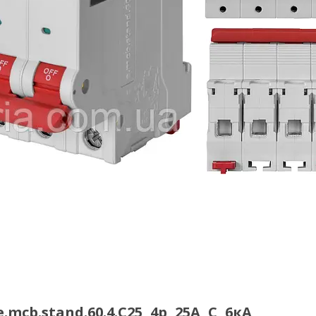
.stand.60.4.C25, 4р, 25А, C, 6кА