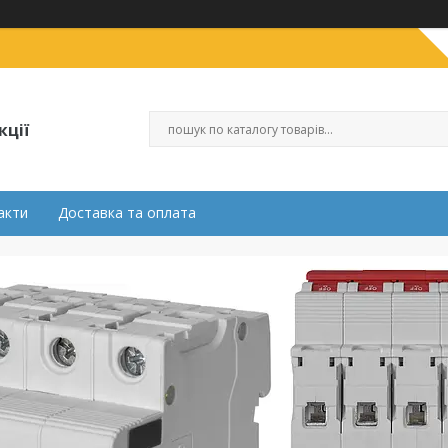
кції
акти
Доставка та оплата