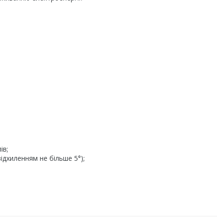
ів;
дхиленням не більше 5°);