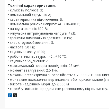
Технічні характеристики:
• кількість полюсів: 3;
• номінальний струм: 40 А;
• характеристика відключення: B;
• номінальна робоча напруга: AC 230/400 В;
• напруга ізоляції: 690 В;
• імпульсна витримувальна напруга: 4 кВ;
• гранична вимикальна здатність: 6 кА;
• клас струмообмеження: 3;
• частота: 50 Гц;
• ступінь захисту: IP20;
• робоча температура: –40…+70 °C;
• ступінь забруднення: 2;
• максимальний переріз провідників: 25 мм²;
• момент затягування: 2,5 Н·м;
• механічна/електрична зносостійкість: ≥ 20 000 / 10 000 цикл
• монтажне положення: вертикальне або горизонтальне (з ві
• висота над рівнем моря: до 2 000 м;
• спосіб утилізації: передача спеціалізованому підприємству.