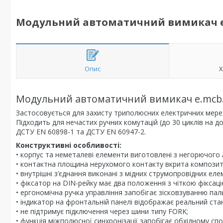
Модульний автоматичний вимикач e.mcb
Опис
Х
Модульний автоматичний вимикач e.mcb.sta
Застосовується для захисту триполюсних електричних мере
Підходить для нечастих ручних комутацій (до 30 циклів на 
ДСТУ EN 60898-1 та ДСТУ EN 60947-2.
Конструктивні особливості:
• корпус та неметалеві елементи виготовлені з негорючого 
• контактна площина нерухомого контакту вкрита композитом
• внутрішні з’єднання виконані з мідних струмопровідних еле
• фіксатор на DIN-рейку має два положення з чіткою фіксаці
• ергономічна ручка управління запобігає зісковзуванню паль
• індикатор на фронтальній панелі відображає реальний ста
• не підтримує підключення через шини типу FORK;
• функція міжполюсної синхронізації запобігає обхідному сп