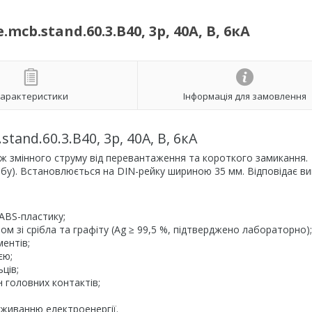
.stand.60.3.B40, 3р, 40А, B, 6кА
арактеристики
Інформація для замовлення
nd.60.3.B40, 3р, 40А, B, 6кА
ж змінного струму від перевантаження та короткого замикання.
добу). Встановлюється на DIN-рейку шириною 35 мм. Відповідає в
ABS-пластику;
 зі срібла та графіту (Ag ≥ 99,5 %, підтверджено лабораторно);
ментів;
єю;
ців;
н головних контактів;
оживанню електроенергії.