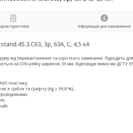
арактеристики
Інформація для замовлення
d.45.3.C63, 3р, 63А, C, 4,5 кА
руму від перевантаження та короткого замикання. Підходить дл
люється на DIN-рейку шириною 35 мм. Відповідає вимогам ДСТУ E
ABS-пластику;
зі срібла та графіту (Ag ≥ 99,8 %);
провідниками;
єю;
ців;