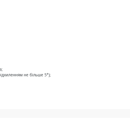
в;
дхиленням не більше 5°);