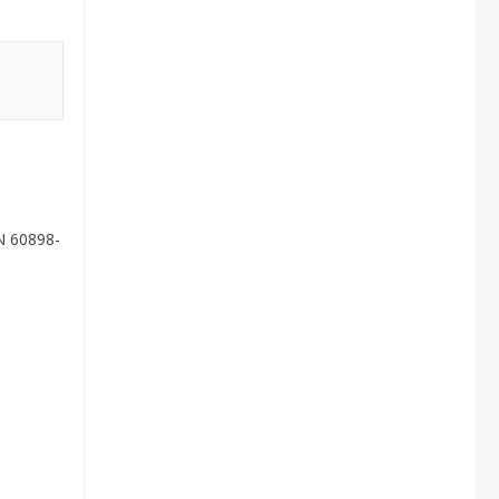
я
N 60898-