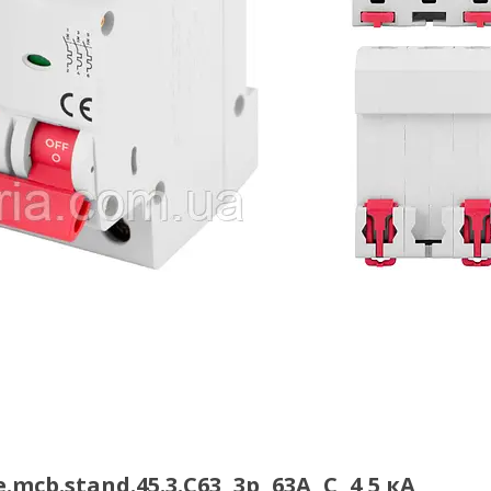
stand.45.3.C63, 3р, 63А, C, 4,5 кА