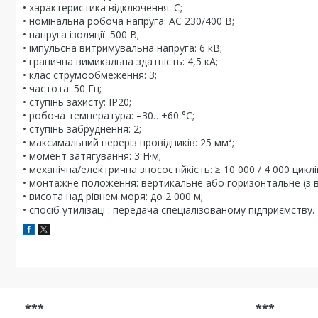
• характеристика відключення: C;
• номінальна робоча напруга: AC 230/400 В;
• напруга ізоляції: 500 В;
• імпульсна витримувальна напруга: 6 кВ;
• гранична вимикальна здатність: 4,5 кА;
• клас струмообмеження: 3;
• частота: 50 Гц;
• ступінь захисту: IP20;
• робоча температура: –30…+60 °C;
• ступінь забруднення: 2;
• максимальний переріз провідників: 25 мм²;
• момент затягування: 3 Н·м;
• механічна/електрична зносостійкість: ≥ 10 000 / 4 000 циклі
• монтажне положення: вертикальне або горизонтальне (з ві
• висота над рівнем моря: до 2 000 м;
• спосіб утилізації: передача спеціалізованому підприємству.
***
***