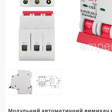
Модульний автоматичний вимикач e.mcb.