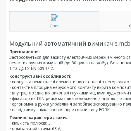
Опис
Х
Модульний автоматичний вимикач e.mcb.stan
Призначення:
Застосовується для захисту електричних мереж змінного ст
нечастих ручних комутацій (до 30 циклів на добу). Встанов
1 та ДСТУ EN 60947-2.
Конструктивні особливості:
• корпус та неметалеві елементи виготовлені з негорючого 
• контактна площина нерухомого контакту вкрита композитом 
• внутрішні з’єднання виконані гнучкими мідними лудженими 
• фіксатор на DIN-рейку має два положення з чіткою фіксаці
• ергономічна ручка управління запобігає зісковзуванню паль
• не підтримує підключення через шини типу FORK.
Технічні характеристики:
• кількість полюсів: 3;
• номінальний струм: 63 А;