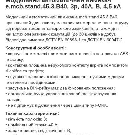
e.mcb.stand.45.3.B40, 3р, 40А, В, 4,5 кА
Модульний автоматичний вимикач e.mcb.stand.45.3.B40
призначений для захисту електричних мереж змінного струму
від перевантаження та короткого замикання, а також для
нечастих оперативних комутацій (до 30 циклів на добу).
Відповідає вимогам ДСТУ EN 60898-1 та ДСТУ EN 60947-2.
Конструктивні особливості:
• корпус і неметалеві елементи виготовлені з негорючого ABS-
пластику;
• контактна площина нерухомого контакту вкрита композитом
зі срібла та графіту;
• внутрішні електричні з’єднання виконані гнучкими мідними
плетеними провідниками;
• засувка на DIN-рейку має два фіксованих положення;
• ергономічна ручка управління запобігає зісковзуванню
пальців;
• не підтримує підключення через шини типу FORK.
Технічні характеристики:
• кількість полюсів: 3;
• номінальний струм: 40 A;
• характеристика відключення: B;