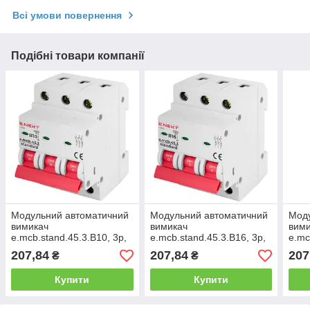
Всі умови повернення
Подібні товари компанії
Модульний автоматичний
Модульний автоматичний
Мод
вимикач
вимикач
вим
e.mcb.stand.45.3.B10, 3р,
e.mcb.stand.45.3.B16, 3р,
e.mc
10А, В, 4,5 кА
16А, В, 4,5 кА
25А,
207,84
207,84
207
₴
₴
Купити
Купити