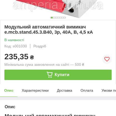
Модульний автоматичний вимикач
e.mcb.stand.45.3.B40, 3р, 40А, В, 4,5 кА
В наявності
Код: s001030
Роздріб
235,35
₴
Мінімальна сума замовлення на сайті — 500 ₴
Купити
Опис
Характеристики
Доставка
Оплата
Умови п
Опис
Модульний автоматичний вимикач