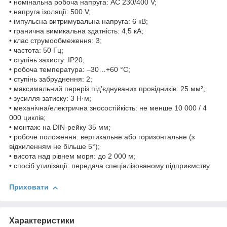
• номінальна робоча напруга: AC 230/400 V;
• напруга ізоляції: 500 V;
• імпульсна витримувальна напруга: 6 кВ;
• гранична вимикальна здатність: 4,5 кА;
• клас струмообмеження: 3;
• частота: 50 Гц;
• ступінь захисту: IP20;
• робоча температура: –30…+60 °C;
• ступінь забруднення: 2;
• максимальний переріз під’єднуваних провідників: 25 мм²;
• зусилля затиску: 3 Н·м;
• механічна/електрична зносостійкість: не менше 10 000 / 4
000 циклів;
• монтаж: на DIN-рейку 35 мм;
• робоче положення: вертикальне або горизонтальне (з
відхиленням не більше 5°);
• висота над рівнем моря: до 2 000 м;
• спосіб утилізації: передача спеціалізованому підприємству.
Приховати
Характеристики