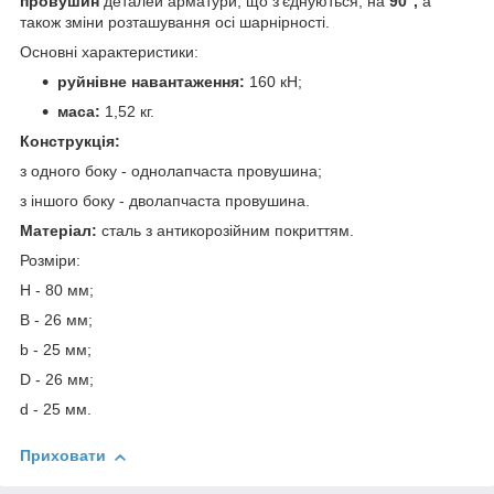
провушин
деталей арматури, що з’єднуються, на
90°,
а
також зміни розташування осі шарнірності.
Основні характеристики:
руйнівне навантаження:
160 кН;
маса:
1,52 кг.
Конструкція:
з одного боку - однолапчаста провушина;
з іншого боку - дволапчаста провушина.
Матеріал:
сталь з антикорозійним покриттям.
Розміри:
Н - 80 мм;
В - 26 мм;
b - 25 мм;
D - 26 мм;
d - 25 мм.
Приховати