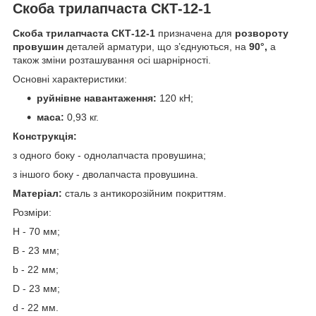
Скоба трилапчаста СКТ-12-1
Скоба трилапчаста СКТ-12-1
призначена для
розвороту
провушин
деталей арматури, що з’єднуються, на
90°,
а
також зміни розташування осі шарнірності.
Основні характеристики:
руйнівне навантаження:
120 кН;
маса:
0,93 кг.
Конструкція:
з одного боку - однолапчаста провушина;
з іншого боку - дволапчаста провушина.
Матеріал:
сталь з антикорозійним покриттям.
Розміри:
Н - 70 мм;
В - 23 мм;
b - 22 мм;
D - 23 мм;
d - 22 мм.