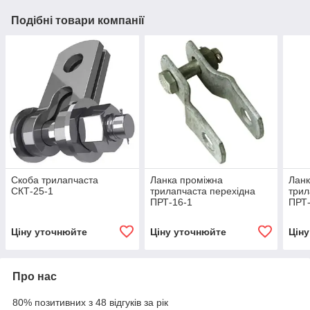
Подібні товари компанії
Скоба трилапчаста
Ланка проміжна
Ланк
СКТ-25-1
трилапчаста перехідна
трил
ПРТ-16-1
ПРТ-
Ціну уточнюйте
Ціну уточнюйте
Цін
Про нас
80% позитивних з 48 відгуків за рік