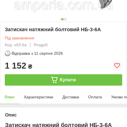
Затискач натяжний болтовий НБ-3-6А
Під замовлення
Код: нб3-6а
Роздріб
Відправка з
11 серпня 2026
1 152
₴
Купити
Опис
Характеристики
Доставка
Оплата
Умови п
Опис
Затискач натяжний болтовий НБ-3-6А