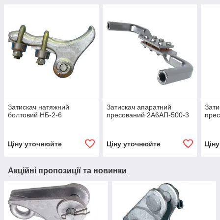
Затискач натяжний
Затискач апаратний
Зати
болтовий НБ-2-6
пресований 2А6АП-500-3
прес
Ціну уточнюйте
Ціну уточнюйте
Цін
Акційні пропозиції та новинки