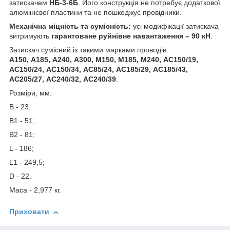
затискачем
НБ-3-6Б
. Його конструкція не потребує додаткової
алюмінієвої пластини та не пошкоджує провідники.
Механічна міцність та сумісність:
усі модифікації затискача
витримують
гарантоване руйнівне навантаження – 90 кН
.
Затискач сумісний із такими марками проводів:
А150, А185, А240, А300, М150, М185, М240, АС150/19,
АС150/24, АС150/34, АС85/24, АС185/29, АС185/43,
АС205/27, АС240/32, АС240/39
.
Розміри, мм:
В - 23;
В1 - 51;
В2 - 81;
L - 186;
L1 - 249,5;
D - 22.
Маса - 2,977 кг.
Приховати