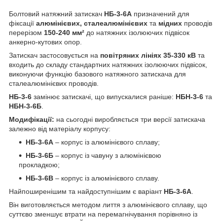
Болтовий натяжний затискач
НБ-3-6А
призначений для
фіксації
алюмінієвих, сталеалюмінієвих
та
мідних
проводів
перерізом
150-240 мм²
до натяжних ізолюючих підвісок
анкерно-кутових опор.
Затискач застосовується на
повітряних лініях 35-330 кВ
та
входить до складу стандартних натяжних ізолюючих підвісок,
виконуючи функцію базового натяжного затискача для
сталеалюмінієвих проводів.
НБ-3-6
замінює затискачі, що випускалися раніше:
НБН-3-6
та
НБН-3-6Б
.
Модифікації:
на сьогодні виробляється три версії затискача
залежно від матеріалу корпусу:
НБ-3-6А
– корпус із алюмінієвого сплаву;
НБ-3-6Б
– корпус із чавуну з алюмінієвою
прокладкою;
НБ-3-6В
– корпус із алюмінієвого сплаву.
Найпоширенішим та найдоступнішим є варіант
НБ-3-6А
.
Він виготовляється методом лиття з алюмінієвого сплаву, що
суттєво зменшує втрати на перемагнічування порівняно із