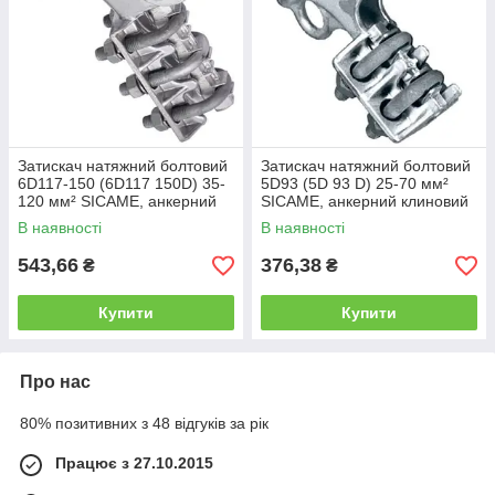
Затискач натяжний болтовий
Затискач натяжний болтовий
6D117-150 (6D117 150D) 35-
5D93 (5D 93 D) 25-70 мм²
120 мм² SICAME, анкерний
SICAME, анкерний клиновий
затискач ЛЕП
затискач ЛЕП
В наявності
В наявності
543,66
376,38
₴
₴
Купити
Купити
Про нас
80% позитивних з 48 відгуків за рік
Працює з 27.10.2015