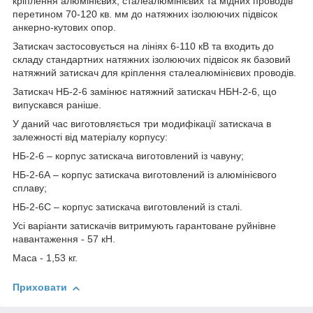
кріплення алюмінієвих, сталеалюмінієвих та мідних проводів
перетином 70-120 кв. мм до натяжних ізолюючих підвісок
анкерно-кутових опор.
Затискач застосовується на лініях 6-110 кВ та входить до
складу стандартних натяжних ізолюючих підвісок як базовий
натяжний затискач для кріплення сталеалюмінієвих проводів.
Затискач НБ-2-6 замінює натяжний затискач НБН-2-6, що
випускався раніше.
У даний час виготовляється три модифікації затискача в
залежності від матеріалу корпусу:
НБ-2-6 – корпус затискача виготовлений із чавуну;
НБ-2-6А – корпус затискача виготовлений із алюмінієвого
сплаву;
НБ-2-6С – корпус затискача виготовлений із сталі.
Усі варіанти затискачів витримують гарантоване руйнівне
навантаження - 57 кН.
Маса - 1,53 кг.
Приховати