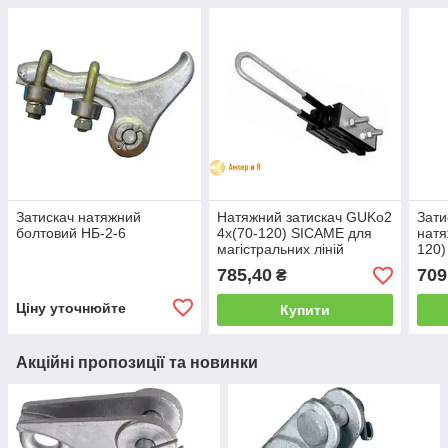
Затискач натяжний
Натяжний затискач GUKo2
Зати
болтовий НБ-2-6
4x(70-120) SICAME для
натя
магістральних ліній
120)
785,40
709
₴
Ціну уточнюйте
Купити
Акційні пропозиції та новинки