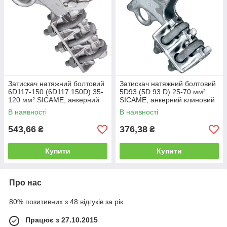
Затискач натяжний болтовий
Затискач натяжний болтовий
6D117-150 (6D117 150D) 35-
5D93 (5D 93 D) 25-70 мм²
120 мм² SICAME, анкерний
SICAME, анкерний клиновий
затискач ЛЕП
затискач ЛЕП
В наявності
В наявності
543,66
376,38
₴
₴
Купити
Купити
Про нас
80% позитивних з 48 відгуків за рік
Працює з 27.10.2015