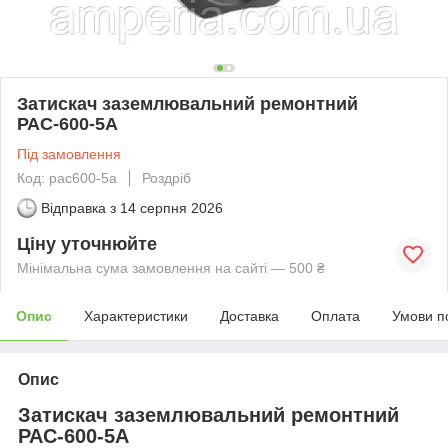
Затискач заземлювальний ремонтний
РАС-600-5А
Під замовлення
Код: рас600-5а
Роздріб
Відправка з
14 серпня 2026
Ціну уточнюйте
Мінімальна сума замовлення на сайті — 500 ₴
Опис
Характеристики
Доставка
Оплата
Умови п
Опис
Затискач заземлювальний ремонтний
РАС-600-5А