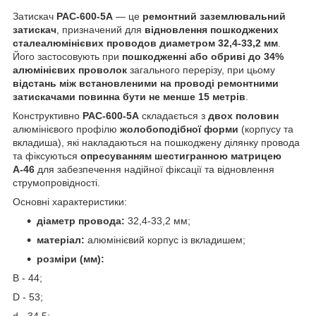
Затискач
РАС-600-5А
— це
ремонтний заземлювальний
затискач
, призначений для
відновлення пошкоджених
сталеалюмінієвих проводов диаметром 32,4-33,2 мм
.
Його застосовують при
пошкодженні або обриві до 34%
алюмінієвих проволок
загального перерізу, при цьому
відстань між встановленими на проводі ремонтними
затискачами повинна бути не менше 15 метрів
.
Конструктивно
РАС-600-5А
складається з
двох половин
алюмінієвого профілю
жолобоподібної форми
(корпусу та
вкладиша), які накладаються на пошкоджену ділянку провода
та фіксуються
опресуванням шестигранною матрицею
А-46
для забезпечення надійної фіксації та відновлення
струмопровідності.
Основні характеристики:
діаметр провода:
32,4-33,2 мм;
матеріал:
алюмінієвий корпус із вкладишем;
розміри (мм):
В - 44;
D - 53;