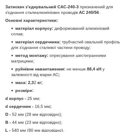
Затискач з’єднувальний САС-240-3
призначений для
з’єднання сталеалюмінієвих проводів
АС 240/56
.
Основні характеристики:
матеріал корпусу:
деформований алюмінієвий
сплав;
матеріал сердечника:
трубчастий овальний профіль
для з’єднання сталевої частини проводу;
метод монтажу:
опресування шестигранними
матрицями;
руйнівне навантаження:
не менше
88,4 кН
у
залежності від марки АС
;
маса:
2,3
2
кг;
розміри:
d корпус -
25 мм;
d сердечник -
16,5 мм
;
D -
52 мм (28 мм відповідно);
B -
44 мм (23 мм відповідно);
L -
540 мм (80 мм відповідно).