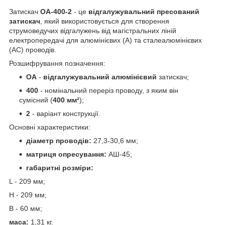
Затискач
ОА-400-2
- це
відгалужувальний пресований
затискач
, який використовується для створення
струмоведучих відгалужень від магістральних ліній
електропередачі для алюмінієвих (А) та сталеалюмінієвих
(АС) проводів.
Розшифрування позначення:
ОА
-
відгалужувальний алюмінієвий
затискач;
400
- номінальний переріз проводу, з яким він
сумісний (
400 мм²
);
2
- варіант конструкції.
Основні характеристики:
діаметр проводів:
27,3-30,6 мм;
матриця опресування:
АШ-45;
габаритні розміри:
L - 209 мм;
Н - 209 мм;
В - 60 мм;
маса:
1,31 кг.