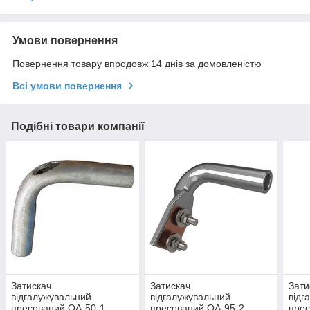
Умови повернення
Повернення товару впродовж 14 днів за домовленістю
Всі умови повернення
Подібні товари компанії
Затискач
Затискач
Зати
відгалужувальний
відгалужувальний
відг
пресований ОА-50-1
пресований ОА-95-2
прес