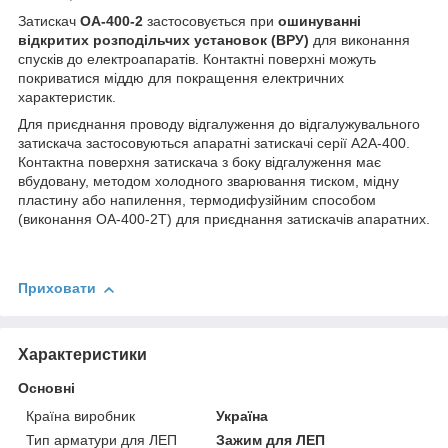
Затискач
ОА-400-2
застосовується при
ошинуванні
відкритих розподільчих установок (ВРУ)
для виконання
спусків до електроапаратів. Контактні поверхні можуть
покриватися міддю для покращення електричних
характеристик.
Для приєднання проводу відгалуження до відгалужувального
затискача застосовуються апаратні затискачі серії А2А-400.
Контактна поверхня затискача з боку відгалуження має
вбудовану, методом холодного зварювання тиском, мідну
пластину або напилення, термодифузійним способом
(виконання ОА-400-2Т) для приєднання затискачів апаратних.
Приховати
Характеристики
Основні
Країна виробник
Україна
Тип арматури для ЛЕП
Зажим для ЛЕП