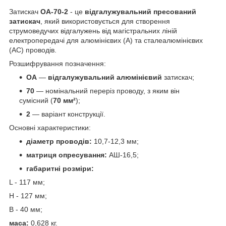
Затискач
ОА-70-2
- це
відгалужувальний пресований
затискач
, який використовується для створення
струмоведучих відгалужень від магістральних ліній
електропередачі для алюмінієвих (А) та сталеалюмінієвих
(АС) проводів.
Розшифрування позначення:
ОА
—
відгалужувальний алюмінієвий
затискач;
70
— номінальний переріз проводу, з яким він
сумісний (
70 мм²
);
2
— варіант конструкції.
Основні характеристики:
діаметр проводів:
10,7-12,3 мм;
матриця опресування:
АШ-16,5;
габаритні розміри:
L - 117 мм;
Н - 127 мм;
В - 40 мм;
маса:
0,628 кг.