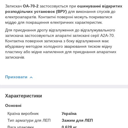
Затискач
ОА-70-2
застосовується при
ошинуванні відкритих
розподільчих установок (ВРУ)
для виконання спусків до
електроапаратів. Контактні поверхні можуть покриватися
міддю для покращення електричних характеристик.
Для приєднання дроту відгалуження до відгалужувального
затискача застосовуються апаратні затискачі серії А2А-70.
Контактна поверхня затискача з боку відгалуження має
вбудовану методом холодного зварювання тиском мідну
пластину або мідне напилення для приєднання апаратних
затискачів.
Приховати
Характеристики
Основні
Країна виробник
Україна
Тип арматури для ЛЕП
Зажим для ЛЕП
Вага упаковки
0.628 кг