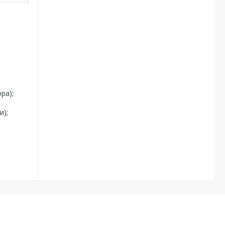
ра);
и);