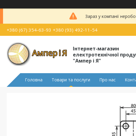
Зараз у компанії неробо
+380 (67) 354-63-93
+380 (93) 492-11-54
Інтернет-магазин
електротехнічної проду
"Ампер і Я"
Головна
Товари та послуги
Про нас
Конт