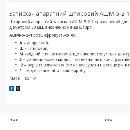
Затискач апаратний штировий АШМ-5-2-1
Штировий апаратний затискач АШМ-5-2-1 призначений для пр
діаметром 30 мм, виконаних у виді штиря.
АШМ-5-2-1
розшифровується як:
А
– апаратний;
Ш -
штировий;
М -
мідний (тип затискача, що використовується для 
5 –
умовний номер моделі, що визначає її конструктивн
2
– варіант виконання (може вказувати на специфічні п
1
– модифікація або серія виробу.
Маса - 4,54 кг.
***
***