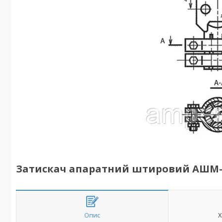
Затискач апаратний штировий АШМ-5
Опис
Х