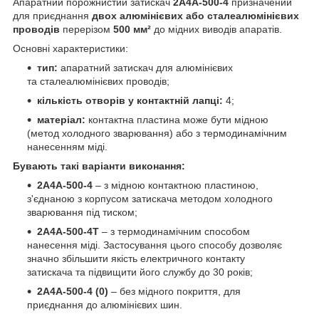
Апаратний порожнистий затискач
2А4А-500-4
призначений
для приєднання
двох алюмінієвих або сталеалюмінієвих
проводів
перерізом
500 мм²
до мідних виводів апаратів.
Основні характеристики:
тип:
апаратний затискач для алюмінієвих
та
сталеалюмінієвих
проводів;
кількість отворів у контактній лапці:
4;
матеріал:
контактна пластина може бути мідною
(метод холодного зварювання) або з термодинамічним
нанесенням міді.
Бувають такі варіанти виконання:
2А4А-500-4
– з мідною контактною пластиною,
з'єднаною з корпусом затискача методом холодного
зварювання під тиском;
2А4А-500-4Т
– з термодинамічним способом
нанесення міді. Застосування цього способу дозволяє
значно збільшити якість електричного контакту
затискача та підвищити його службу до 30 років;
2А4А-500-4 (0)
– без мідного покриття, для
приєднання до алюмінієвих шин.