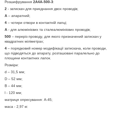
Розшифрування
2А4А-500-3
:
2
- затискач для приєднання двох проводів;
А
– апаратний;
4
– чотири отвори в контактній лапці;
А
- для алюмінієвих та сталеалюмінієвих проводів;
500
– переріз проводу, для якого призначений затискач у
квадратних міліметрах;
4
– порядковий номер модифікації затискача, коли проводи,
що підводяться до апарату, розташовані паралельно до
площини контактних лапок.
Розміри:
d – 31,5 мм;
D – 52 мм;
В – 44 мм;
l - 120 мм;
матриця опресування: А-45;
маса - 2,97 кг.