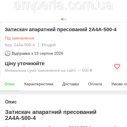
Затискач апаратний пресований 2А4А-500-4
Під замовлення
Код: 2а4а-500-4
Роздріб
Відправка з
19 серпня 2026
Ціну уточнюйте
Мінімальна сума замовлення на сайті — 500 ₴
Опис
Характеристики
Доставка
Оплата
Умови п
Опис
Затискач апаратний пресований
2А4А-500-4