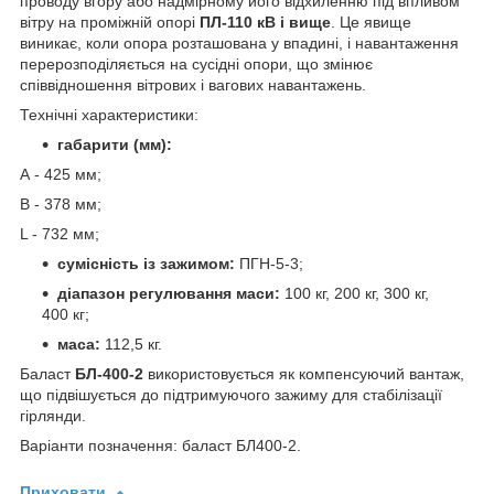
проводу вгору або надмірному його відхиленню під впливом
вітру на проміжній опорі
ПЛ-110 кВ і вище
. Це явище
виникає, коли опора розташована у впадині, і навантаження
перерозподіляється на сусідні опори, що змінює
співвідношення вітрових і вагових навантажень.
Технічні характеристики:
габарити (мм):
А - 425 мм;
В - 378 мм;
L - 732 мм;
сумісність із зажимом:
ПГН-5-3;
діапазон регулювання маси:
100 кг, 200 кг, 300 кг,
400 кг;
маса:
112,5 кг.
Баласт
БЛ-400-2
використовується як компенсуючий вантаж,
що підвішується до підтримуючого зажиму для стабілізації
гірлянди.
Варіанти позначення: баласт БЛ400-2.
Приховати