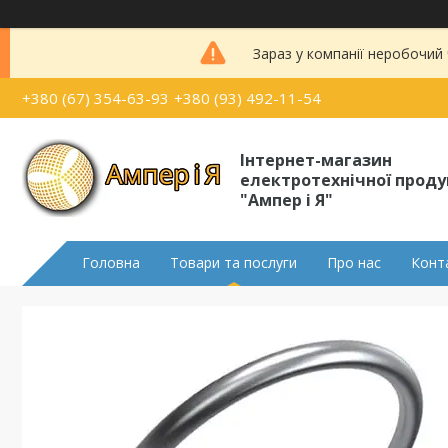
Зараз у компанії неробочий
+380 (67) 354-63-93
+380 (93) 492-11-54
Інтернет-магазин
електротехнічної проду
"Ампер і Я"
Головна
Товари та послуги
Про нас
Конт