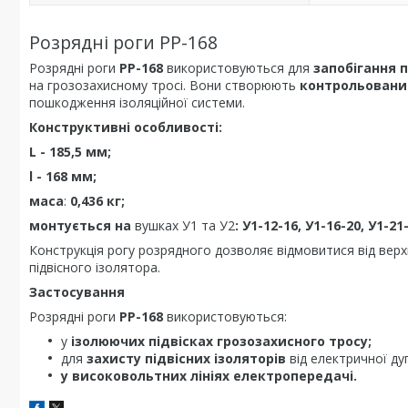
Розрядні роги РР-168
Розрядні роги
РР-168
використовуються для
запобігання 
на грозозахисному тросі. Вони створюють
контрольовани
пошкодження ізоляційної системи.
Конструктивні особливості:
L - 185,5 мм;
l - 168 мм;
маса
:
0,436 кг;
монтується на
вушках У1 та У2
:
У1-12-16, У1-16-20, У1-21-
Конструкція рогу розрядного дозволяє відмовитися від вер
підвісного ізолятора.
Застосування
Розрядні роги
РР-168
використовуються:
у
ізолюючих підвісках грозозахисного тросу;
для
захисту підвісних ізоляторів
від електричної дуг
у високовольтних лініях електропередачі.