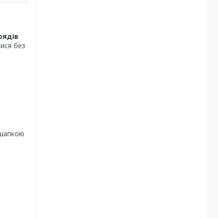
рядів
тися без
 шапкою