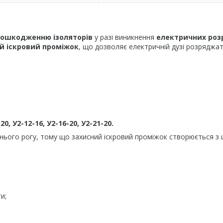
пошкодженню ізоляторів
у разі виникнення
електричних роз
й іскровий проміжок
, що дозволяє електричній дузі розряджа
20, У2-12-16, У2-16-20, У2-21-20.
хнього рогу, тому що захисний іскровий проміжок створюється з
и;