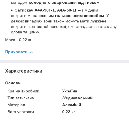
методом
холодного зварювання під тиском
.
Затискач А4А-50Г-1, А4А-50-1Г
– з мідним
покриттям, нанесеним
гальванічним способом
. У
деяких випадках вони також можуть мати луджене
покриття контактної поверхні, яке складається зі сплаву
олова та цинку.
Маса - 0,22 кг.
Приховати
Характеристики
Основні
Країна виробник
Україна
Тип затискача
З'єднувальний
Матеріал
Алюміній
Вага упаковки
0.22 кг