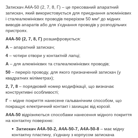
Затискач А4А-50 (2, 7, 8, Г) – це пресований апаратний
затискач, який використовується для приєднання алюмінієвих
і сталеалюмінієвих проводів перерізом 50 мм² до мідних
виводів апаратів або для з'єднання проводів у розподільчих
пристроях.
А4А-50 (2, 7, 8, Г)
розшифровується:
А
– апаратний затискач;
4
– чотири отвори у контактній лапці;
А
– для алюмінієвих та сталеалюмінієвих проводів;
50
– переріз проводу, для якого призначений затискач (у
квадратних міліметрах);
2, 7, 8
– порядковий номер модифікації, що визначає
конструктивні особливості;
Г
– мідне покриття нанесене гальванічним способом, що
покращує електричний контакт і захищає від корозії.
А4А-50
відрізняються способами нанесення мідного покриття
на контактну поверхню:
Затискач А4А-50-2, А4А-50-7, А4А-50-8
– має мідну
контактну пластину, з'єднану з корпусом затискача