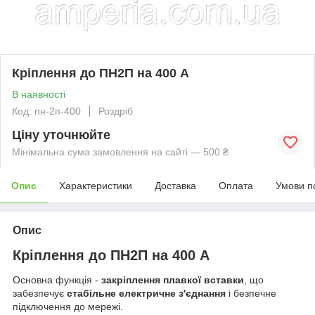
Кріплення до ПН2П на 400 А
В наявності
Код: пн-2п-400
Роздріб
Ціну уточнюйте
Мінімальна сума замовлення на сайті — 500 ₴
Опис
Характеристики
Доставка
Оплата
Умови п
Опис
Кріплення до ПН2П на 400 А
Основна функція -
закріплення плавкої вставки
, що
забезпечує
стабільне електричне з'єднання
і безпечне
підключення до мережі.