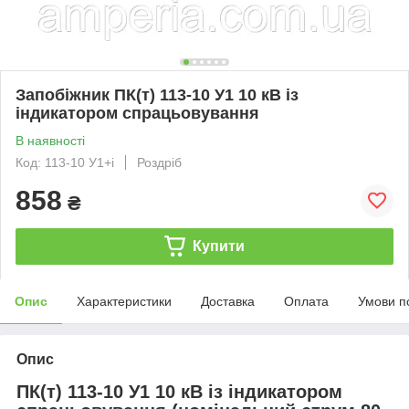
Запобіжник ПК(т) 113-10 У1 10 кВ із
індикатором спрацьовування
В наявності
Код: 113-10 У1+і
Роздріб
858
₴
Купити
Опис
Характеристики
Доставка
Оплата
Умови п
Опис
ПК(т) 113-10 У1 10 кВ із індикатором