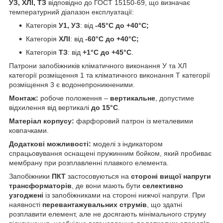
УЗ, ХЛІ, ТЗ
відповідно до ГОСТ 15150-69, що визначає
температурний діапазон експлуатації:
Категорія
У1, УЗ
: від
-45°С до +40°С;
Категорія
ХЛІ
: від
-60°С до +40°С;
Категорія
ТЗ
: від
+1°С до +45°С
.
Патрони запобіжників кліматичного виконання У та ХЛ
категорії розміщення 1 та кліматичного виконання Т категорії
розміщення 3 є водонепроникненими.
Монтаж:
робоче положення –
вертикальне
, допустиме
відхилення від вертикалі
до 15°С
.
Матеріал корпусу:
фарфоровий патрон із металевими
ковпачками.
Додаткові можливості:
моделі з індикатором
спрацьовування оснащені пружинним бойком, який пробиває
мембрану при розплавленні плавкого елемента.
Запобіжники
ПКТ
застосовуються на
стороні вищої напруги
трансформаторів
, де вони мають бути
селективно
узгоджені
із запобіжниками на стороні нижчої напруги. При
наявності
перевантажувальних струмів
, що здатні
розплавити елемент, але не досягають мінімального струму