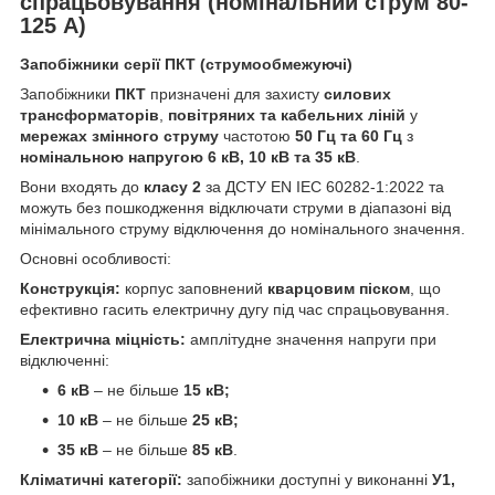
спрацьовування (номінальний струм 80-
125 А)
Запобіжники серії ПКТ (струмообмежуючі)
Запобіжники
ПКТ
призначені для захисту
силових
трансформаторів
,
повітряних та кабельних ліній
у
мережах змінного струму
частотою
50 Гц та 60 Гц
з
номінальною напругою 6 кВ, 10 кВ та 35 кВ
.
Вони входять до
класу 2
за ДСТУ EN IEC 60282-1:2022 та
можуть без пошкодження відключати струми в діапазоні від
мінімального струму відключення до номінального значення.
Основні особливості:
Конструкція:
корпус заповнений
кварцовим піском
, що
ефективно гасить електричну дугу під час спрацьовування.
Електрична міцність:
амплітудне значення напруги при
відключенні:
6 кВ
– не більше
15 кВ;
10 кВ
– не більше
25 кВ;
35 кВ
– не більше
85 кВ
.
Кліматичні категорії:
запобіжники доступні у виконанні
У1,