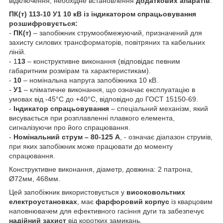
відключення, необхідне встановлення
додаткових апаратів
.
ПК(т) 113-10 У1 10 кВ із індикатором спрацьовування
розшифровується:
-
ПК(т)
– запобіжник струмообмежуючий, призначений для
захисту силових трансформаторів, повітряних та кабельних
ліній.
- 1
13
– конструктивне виконання (відповідає певним
габаритним розмірам та характеристикам).
-
10
– номінальна напруга запобіжника 10 кВ.
-
У1
– кліматичне виконання, що означає експлуатацію в
умовах від -45°C до +40°C, відповідно до ГОСТ 15150-69.
-
Індикатор спрацьовування
– спеціальний механізм, який
висувається при розплавленні плавкого елемента,
сигналізуючи про його спрацювання.
-
Номінальний струм – 80-125 А
, - означає діапазон струмів,
при яких запобіжник може працювати до моменту
спрацювання.
Конструктивне виконання, діаметр, довжина: 2 патрона,
Ø72мм, 468мм.
Цей запобіжник використовується у
високовольтних
електроустановках
, має
фарфоровий корпус
із кварцовим
наповнювачем для ефективного гасіння дуги та забезпечує
надійний захист
від коротких замикань.