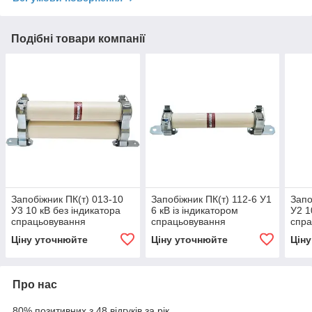
Подібні товари компанії
Запобіжник ПК(т) 013-10
Запобіжник ПК(т) 112-6 У1
Запо
У3 10 кВ без індикатора
6 кВ із індикатором
У2 1
спрацьовування
спрацьовування
спра
Ціну уточнюйте
Ціну уточнюйте
Цін
Про нас
80% позитивних з 48 відгуків за рік