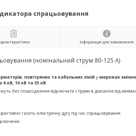
 індикатора спрацьовування
арактеристики
Інформація для замовлення
ацьовування (номінальний струм 80-125 А)
орматорів
,
повітряних та кабельних ліній
у
мережах змінн
6 кВ, 10 кВ та 35 кВ
.
ожуть без пошкодження відключати струми в діапазоні від мініма
ефективно гасить електричну дугу під час спрацьовування.
дключенні: