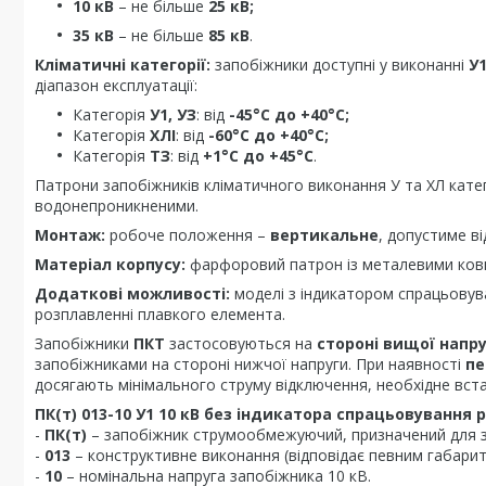
10 кВ
– не більше
25 кВ;
35 кВ
– не більше
85 кВ
.
Кліматичні категорії:
запобіжники доступні у виконанні
У1
діапазон експлуатації:
Категорія
У1, УЗ
: від
-45°С до +40°С;
Категорія
ХЛІ
: від
-60°С до +40°С;
Категорія
ТЗ
: від
+1°С до +45°С
.
Патрони запобіжників кліматичного виконання У та ХЛ катег
водонепроникненими.
Монтаж:
робоче положення –
вертикальне
, допустиме в
Матеріал корпусу:
фарфоровий патрон із металевими ков
Додаткові можливості:
моделі з індикатором спрацьовув
розплавленні плавкого елемента.
Запобіжники
ПКТ
застосовуються на
стороні вищої напр
запобіжниками на стороні нижчої напруги. При наявності
пе
досягають мінімального струму відключення, необхідне вс
ПК(т) 013-10 У1 10 кВ без індикатора спрацьовування
-
ПК(т)
– запобіжник струмообмежуючий, призначений для за
-
013
– конструктивне виконання (відповідає певним габари
-
10
– номінальна напруга запобіжника 10 кВ.