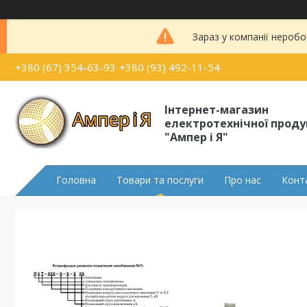
Зараз у компанії неробо
+380 (67) 354-63-93
+380 (93) 492-11-54
Інтернет-магазин
електротехнічної проду
"Ампер і Я"
Головна
Товари та послуги
Про нас
Конт