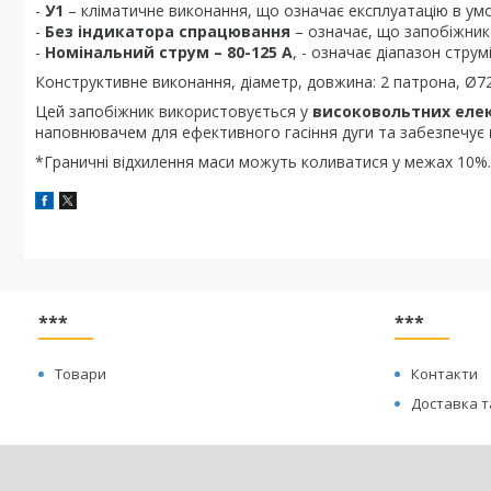
-
У1
– кліматичне виконання, що означає експлуатацію в умов
-
Без індикатора спрацювання
– означає, що запобіжник 
-
Номінальний струм – 80-125 А
, - означає діапазон стр
Конструктивне виконання, діаметр, довжина: 2 патрона, Ø7
Цей запобіжник використовується у
високовольтних еле
наповнювачем для ефективного гасіння дуги та забезпечує
*Граничні відхилення маси можуть коливатися у межах 10%.
***
***
Товари
Контакти
Доставка т