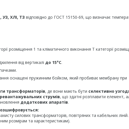
, УЗ, ХЛІ, ТЗ
відповідно до ГОСТ 15150-69, що визначає темпера
орії розміщення 1 та кліматичного виконання Т категорії розміщ
ідхилення від вертикалі
до 15°С
.
пачками.
ання оснащені пружинним бойком, який пробиває мембрану при
уги трансформаторів
, де вони мають бути
селективно узгод
ревантажувальних струмів
, що здатні розплавити елемент, а
тановлення
додаткових апаратів
.
 розшифровується:
хисту силових трансформаторів, повітряних та кабельних ліній.
тним розмірам та характеристикам).