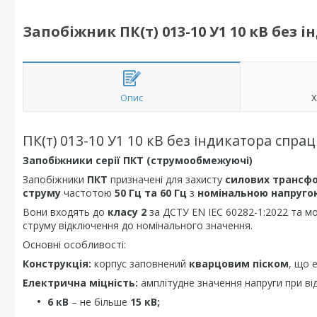
Запобіжник ПК(т) 013-10 У1 10 кВ без
Опис
Х
ПК(т) 013-10 У1 10 кВ без індикатора спр
Запобіжники серії ПКТ (струмообмежуючі)
Запобіжники
ПКТ
призначені для захисту
силових трансф
струму
частотою
50 Гц та 60 Гц
з
номінальною напругою 
Вони входять до
класу 2
за ДСТУ EN IEC 60282-1:2022 та м
струму відключення до номінального значення.
Основні особливості:
Конструкція:
корпус заповнений
кварцовим піском
, що 
Електрична міцність:
амплітудне значення напруги при ві
6 кВ
– не більше
15 кВ;