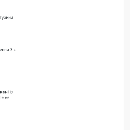
турний
ення 3 є
жені
із
ле не